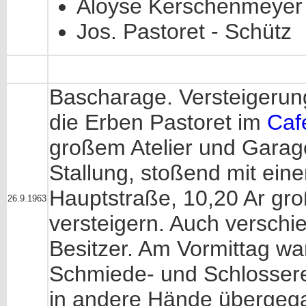
Aloyse Kerschenmeyer 
Jos. Pastoret - Schütz
Bascharage. Versteigerun
die Erben Pastoret im
Caf
großem Atelier und Garag
Stallung, stoßend mit eine
Hauptstraße, 10,20 Ar gro
26.9.1963
versteigern. Auch versch
Besitzer. Am Vormittag wa
Schmiede- und Schlossere
in andere Hände übergeg