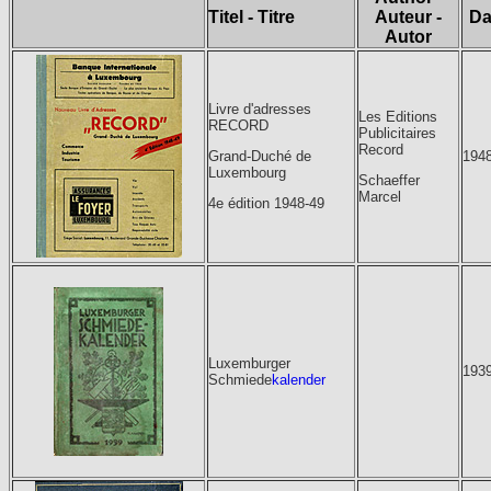
Titel - Titre
Auteur -
Da
Autor
Livre d'adresses
Les Editions
RECORD
Publicitaires
Record
194
Grand-Duché de
Luxembourg
Schaeffer
Marcel
4e édition 1948-49
Luxemburger
193
Schmiede
kalender