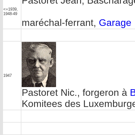
Pastoret Jean, Bascharage
<=1939,
1948-49
maréchal-ferrant,
Garage
1947
Pastoret Nic., forgeron à
Komitees des Luxemburg