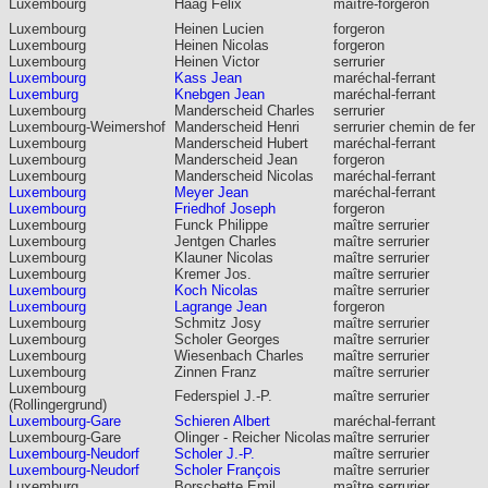
Luxembourg
Haag Félix
maître-forgeron
Luxembourg
Heinen Lucien
forgeron
Luxembourg
Heinen Nicolas
forgeron
Luxembourg
Heinen Victor
serrurier
Luxembourg
Kass Jean
maréchal-ferrant
Luxemburg
Knebgen Jean
maréchal-ferrant
Luxembourg
Manderscheid Charles
serrurier
Luxembourg-Weimershof
Manderscheid Henri
serrurier chemin de fer
Luxembourg
Manderscheid Hubert
maréchal-ferrant
Luxembourg
Manderscheid Jean
forgeron
Luxembourg
Manderscheid Nicolas
maréchal-ferrant
Luxembourg
Meyer Jean
maréchal-ferrant
Luxembourg
Friedhof Joseph
forgeron
Luxembourg
Funck Philippe
maître serrurier
Luxembourg
Jentgen Charles
maître serrurier
Luxembourg
Klauner Nicolas
maître serrurier
Luxembourg
Kremer Jos.
maître serrurier
Luxembourg
Koch Nicolas
maître serrurier
Luxembourg
Lagrange Jean
forgeron
Luxembourg
Schmitz Josy
maître serrurier
Luxembourg
Scholer Georges
maître serrurier
Luxembourg
Wiesenbach Charles
maître serrurier
Luxembourg
Zinnen Franz
maître serrurier
Luxembourg
Federspiel J.-P.
maître serrurier
(Rollingergrund)
Luxembourg-Gare
Schieren Albert
maréchal-ferrant
Luxembourg-Gare
Olinger - Reicher Nicolas
maître serrurier
Luxembourg-Neudorf
Scholer J.-P.
maître serrurier
Luxembourg-Neudorf
Scholer François
maître serrurier
Luxemburg
Borschette Emil
maître serrurier