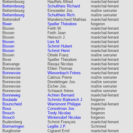
Bettembourg
Hauffels Alfred
maréchal-ferrant
Bettembourg
Schultheis Richard
maréchal-ferrant
Bettembourg
Einsweiler Jos.
maître serrurier
Bettembourg
Schultheis Rich.
maître serrurier
Bettendorf
Manderscheid Mathias
maréchal-ferrant
Biwer
Speller Théodore
forgeron
Bissen
Feith W.
maréchal-ferrant
Bissen
Feith Jean
maréchal-ferrant
Bissen
Heinsch J.
maréchal-ferrant
Bissen
Lies M.
maréchal-ferrant
Bissen
Schmit Hubert
maréchal-ferrant
Bissen
Schmit Henri
maréchal-ferrant
Bissen
Ottelé Franz
maître serrurier
Biver
Speller Théodore
maréchal-ferrant
Boevange
Rasqui Nicolas
maréchal-ferrant
Bonnevoie
Ehlen Thomas
maréchal-ferrant
Bonnevoie
Wiesenbach Frères
maréchal-ferrant
Bonnevoie
Calmus Pierre
maître serrurier
Bonnevoie
Dondelinger Jos.
maître serrurier
Bonnevoie
Eicher Jos.
maître serrurier
Bonnevoie
Schaack frères
maître serrurier
Bonneweg
Achten Bernard
maréchal-ferrant
Boulaide
Schmitz-Baikerich J.
forgeron
Bourscheid
Warnimont Philippe
maréchal-ferrant
Bous
Conselman Jos.
forgeron
Brouch
Tordy Nicolas
forgeron
Brouch
Wintersdorf Nicolas
forgeron
Budersberg
Schmit François
maréchal-ferrant
Bürmeringen
Legille J.P.
Schmied
Burglinster
Cigrand Emil
maréchal-ferrant