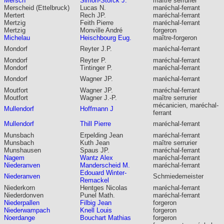
Mersch
Simon-Storck J.
maître serrurier
Merscheid (Ettelbruck)
Lucas N.
maréchal-ferrant
Mertert
Rech JP.
maréchal-ferrant
Mertzig
Feith Pierre
maréchal-ferrant
Mertzig
Monville André
forgeron
Michelau
Heischbourg Eug.
maître-forgeron
Mondorf
Reyter J.P.
maréchal-ferrant
Mondorf
Reyter P.
maréchal-ferrant
Mondorf
Tintinger P.
maréchal-ferrant
Mondorf
Wagner JP.
maréchal-ferrant
Moutfort
Wagner JP.
maréchal-ferrant
Moutfort
Wagner J.-P.
maître serrurier
mécanicien, maréchal-
Mullendorf
Hoffmann J
ferrant
Mullendorf
Thill Pierre
maréchal-ferrant
Munsbach
Erpelding Jean
maréchal-ferrant
Munsbach
Kuth Jean
maître serrurier
Munshausen
Spaus JP.
maréchal-ferrant
Nagem
Wantz Alex
maréchal-ferrant
Niederanven
Manderscheid M.
maréchal-ferrant
Edouard Winter-
Niederanven
Schmiedemeister
Remackel
Niederkorn
Hentges Nicolas
maréchal-ferrant
Niederdonven
Punel Math.
maréchal-ferrant
Niederpallen
Filbig Jean
forgeron
Niederwampach
Knell Louis
forgeron
Noerdange
Bouchart Mathias
forgeron