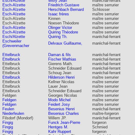
Esch/Alzette
Witry Jean
maréchal-ferrant
Esch-AIzette
Friedrich Gustave
maître serrurier
Esch-AIzette
Herschbach Bernard
Schlosser
Esch-AIzette
Isaac frères
maître serrurier
Esch-AIzette
Kinnen
maître serrurier
Esch-AIzette
Noesen Théodore
maître serrurier
Esch-AIzette
Olinger Victor
maître serrurier
Esch-AIzette
Quiring Théodore
maître serrurier
Esch/Alzette
Quiring Th.
maréchal-ferrant
Eschweiler
Delvaux Guillaume,
maréchal-ferrant
(Grevenmacher
Ettelbruck
Daman & fils
maréchal-ferrant
Ettelbruck
Fischer Mathias
maréchal-ferrant
Ettelbruck
Gierens Math.
maréchal-ferrant
Ettelbruck
Schneider Edouard
maréchal-ferrant
Ettelbruck
Schoug Jean
maréchal-ferrant
Ettelbruck
Hilderson Henri
maître serrurier
Ettelbruck
Kellner Nicolas
maître serrurier
Ettelbruck
Lauer Jean
maître serrurier
Ettelbruck
Schneider Edouard
maître serrurier
Feldgen
Georges Nicolas
maître serrurier
Feldgen
Modo Michel
maître serrurier
Feldgen
Feidert Josy
maître serrurier
Feulen
Besenius Henri
maréchal-ferrant
Niederfeulen
Besenius Charles
maître-forgeron
Filsdorf (Mondorf)
Willem JP.
maréchal-ferrant
Fingig
Funck Jean-Pierre
forgeron
Fingig
Hentges M.
Schmied
Fingig
Kahr Ruppert
forgeron