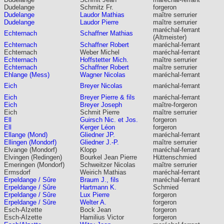
Dudelange
Schmitz Fr.
forgeron
Dudelange
Laudor Mathias
maître serrurier
Dudelange
Laudor Pierre
maître serrurier
maréchal-ferrant
Echternach
Schaffner Mathias
(Altmeister)
Echternach
Schaffner Robert
maréchal-ferrant
Echternach
Weber Michel
maréchal-ferrant
Echternach
Hoffstetter Mich.
maître serrurier
Echternach
Schaffner Robert
maître serrurier
Ehlange (Mess)
Wagner Nicolas
maréchal-ferrant
Eich
Breyer Nicolas
maréchal-ferrant
Eich
Breyer Pierre & fils
maréchal-ferrant
Eich
Breyer Joseph
maître-forgeron
Eich
Schmit Pierre
maître serrurier
Ell
Guirsch Nic. et Jos.
forgeron
Ell
Kerger Léon
forgeron
Ellange (Mond)
Gliedner JP.
maréchal-ferrant
Ellingen (Mondorf)
Gliedner J.-P.
maître serrurier
Elvange (Mondorf)
Klopp
maréchal-ferrant
Elvingen (Redingen)
Bourkel Jean Pierre
Hüttenschmied
Emeringen (Mondorf)
Schweitzer Nicolas
maître serrurier
Ermsdorf
Weirich Mathias
maréchal-ferrant
Erpeldange / Sûre
Braum J., fils
maréchal-ferrant
Erpeldange / Sûre
Hartmann K.
Schmied
Erpeldange / Sûre
Lux Pierre
forgeron
Erpeldange / Sûre
Welter A.
forgeron
Esch-AIzette
Bock Jean
forgeron
Esch-AIzette
Hamilius Victor
forgeron