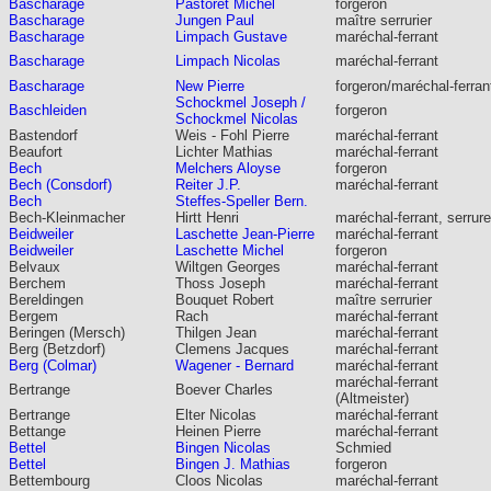
Bascharage
Pastoret Michel
forgeron
Bascharage
Jungen Paul
maître serrurier
Bascharage
Limpach Gustave
maréchal-ferrant
Bascharage
Limpach Nicolas
maréchal-ferrant
Bascharage
New Pierre
forgeron/maréchal-ferran
Schockmel Joseph /
Baschleiden
forgeron
Schockmel Nicolas
Bastendorf
Weis - Fohl Pierre
maréchal-ferrant
Beaufort
Lichter Mathias
maréchal-ferrant
Bech
Melchers Aloyse
forgeron
Bech (Consdorf)
Reiter J.P.
maréchal-ferrant
Bech
Steffes-Speller Bern.
Bech-Kleinmacher
Hirtt Henri
maréchal-ferrant, serrure
Beidweiler
Laschette Jean-Pierre
maréchal-ferrant
Beidweiler
Laschette Michel
forgeron
Belvaux
Wiltgen Georges
maréchal-ferrant
Berchem
Thoss Joseph
maréchal-ferrant
Bereldingen
Bouquet Robert
maître serrurier
Bergem
Rach
maréchal-ferrant
Beringen (Mersch)
Thilgen Jean
maréchal-ferrant
Berg (Betzdorf)
Clemens Jacques
maréchal-ferrant
Berg (Colmar)
Wagener - Bernard
maréchal-ferrant
maréchal-ferrant
Bertrange
Boever Charles
(Altmeister)
Bertrange
Elter Nicolas
maréchal-ferrant
Bettange
Heinen Pierre
maréchal-ferrant
Bettel
Bingen Nicolas
Schmied
Bettel
Bingen J. Mathias
forgeron
Bettembourg
Cloos Nicolas
maréchal-ferrant