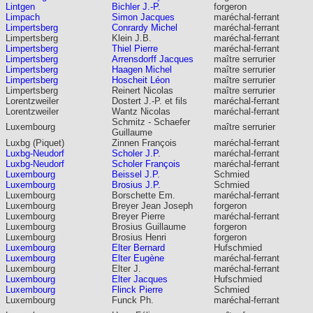
Lintgen
Bichler J.-P.
forgeron
Limpach
Simon Jacques
maréchal-ferrant
Limpertsberg
Conrardy Michel
maréchal-ferrant
Limpertsberg
Klein J.B.
maréchal-ferrant
Limpertsberg
Thiel Pierre
maréchal-ferrant
Limpertsberg
Arrensdorff Jacques
maître serrurier
Limpertsberg
Haagen Michel
maître serrurier
Limpertsberg
Hoscheit Léon
maître serrurier
Limpertsberg
Reinert Nicolas
maître serrurier
Lorentzweiler
Dostert J.-P. et fils
maréchal-ferrant
Lorentzweiler
Wantz Nicolas
maréchal-ferrant
Schmitz - Schaefer
Luxembourg
maître serrurier
Guillaume
Luxbg (Piquet)
Zinnen François
maréchal-ferrant
Luxbg-Neudorf
Scholer J.P.
maréchal-ferrant
Luxbg-Neudorf
Scholer François
maréchal-ferrant
Luxembourg
Beissel J.P.
Schmied
Luxembourg
Brosius J.P.
Schmied
Luxembourg
Borschette Em.
maréchal-ferrant
Luxembourg
Breyer Jean Joseph
forgeron
Luxembourg
Breyer Pierre
maréchal-ferrant
Luxembourg
Brosius Guillaume
forgeron
Luxembourg
Brosius Henri
forgeron
Luxembourg
Elter Bernard
Hufschmied
Luxembourg
Elter Eugène
maréchal-ferrant
Luxembourg
Elter J.
maréchal-ferrant
Luxembourg
Elter Jacques
Hufschmied
Luxembourg
Flinck Pierre
Schmied
Luxembourg
Funck Ph.
maréchal-ferrant