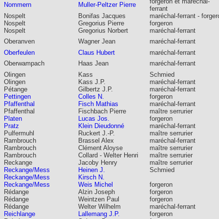
forgeron et maréchal-
Nommern
Muller-Peltzer Pierre
ferrant
Nospelt
Bonifas Jacques
maréchal-ferrant - forger
Nospelt
Gregorius Pierre
forgeron
Nospelt
Gregorius Norbert
maréchal-ferrant
Oberanven
Wagner Jean
maréchal-ferrant
Oberfeulen
Claus Hubert
maréchal-ferrant
Oberwampach
Haas Jean
maréchal-ferrant
Olingen
Kass
Schmied
Olingen
Kass J.P.
maréchal-ferrant
Pétange
Gilbertz J.P.
maréchal-ferrant
Pettingen
Colles N.
forgeron
Pfaffenthal
Fisch Mathias
maréchal-ferrant
Pfaffenthal
Fischbach Pierre
maître serrurier
Platen
Lucas Jos.
forgeron
Pratz
Klein Dieudonné
maréchal-ferrant
Pulfermuhl
Ruckert J.-P.
maître serrurier
Rambrouch
Brassel Alex
maréchal-ferrant
Rambrouch
Clément Aloyse
maître serrurier
Rambrouch
Collard - Welter Henri
maître serrurier
Reckange
Jacoby Henry
maître serrurier
Reckange/Mess
Heinen J.
Schmied
Reckange/Mess
Kirsch N.
Reckange/Mess
Weis Michel
forgeron
Rédange
Alzin Joseph
forgeron
Rédange
Weintzen Paul
forgeron
Rédange
Welter Wilhelm
maréchal-ferrant
Reichlange
Lallemang J.P.
forgeron