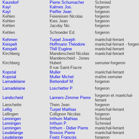
Kaundorf
Pierre Schumacher
Schmied
Kayl
Kalmes Jos.
forgeron
Kayl
Peiffer Jean
forgeron
Kehlen
Feiereisen Nicolas
forgeron
Kehlen
Kies Jean
forgeron
Kehlen
Jacoby Nic.
forgeron
Kehlen
Schroeder Ed.
forgeron
Kehmen
Turpel Joseph
maréchal-ferrant
Keispelt
Hoffmann Théodore
maréchal-ferrant - forger
Keispelt
Thill Eugène
maréchal-ferrant
Kirchberg
Manderscheid Nicolas
maréchal-ferrant
Manderscheid - Jones
Kirchberg
Hubert
serrurier-forgeron
8 rue Saint-Fiacre
Kopstal
Muller
maréchal-ferrant
Kopstal
Muller Michel
maître serrurier
Lamadelaine
Bettendorf M.
forgeron
Lamadelaine
Loschetter P.
forgeron
forgeron et maréchal-
Landscheid
Lanners-Zimmer Pierre
ferrant
Larochette
Thein Jean
forgeron
Lellig
Turpel Mathias
maréchal-ferrant
Lellingen
Collignon Nicolas
forgeron
Lenningen
Irrthum Mathias
Schmied
Lenningen
Irrthum P.
Schmied
Lenningen
Irrthum - Didier Pierre
maréchal-ferrant
Leudelange
Brosius Pierre
maréchal-ferrant
Leudelange
Foetz François
forgeron