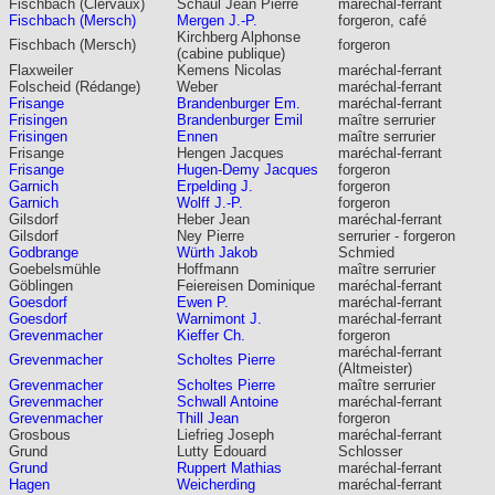
Fischbach (Clervaux)
Schaul Jean Pierre
maréchal-ferrant
Fischbach (Mersch)
Mergen J.-P.
forgeron, café
Kirchberg Alphonse
Fischbach (Mersch)
forgeron
(cabine publique)
Flaxweiler
Kemens Nicolas
maréchal-ferrant
Folscheid (Rédange)
Weber
maréchal-ferrant
Frisange
Brandenburger Em.
maréchal-ferrant
Frisingen
Brandenburger Emil
maître serrurier
Frisingen
Ennen
maître serrurier
Frisange
Hengen Jacques
maréchal-ferrant
Frisange
Hugen-Demy Jacques
forgeron
Garnich
Erpelding J.
forgeron
Garnich
Wolff J.-P.
forgeron
Gilsdorf
Heber Jean
maréchal-ferrant
Gilsdorf
Ney Pierre
serrurier - forgeron
Godbrange
Würth Jakob
Schmied
Goebelsmühle
Hoffmann
maître serrurier
Göblingen
Feiereisen Dominique
maréchal-ferrant
Goesdorf
Ewen P.
maréchal-ferrant
Goesdorf
Warnimont J.
maréchal-ferrant
Grevenmacher
Kieffer Ch.
forgeron
maréchal-ferrant
Grevenmacher
Scholtes Pierre
(Altmeister)
Grevenmacher
Scholtes Pierre
maître serrurier
Grevenmacher
Schwall Antoine
maréchal-ferrant
Grevenmacher
Thill Jean
forgeron
Grosbous
Liefrieg Joseph
maréchal-ferrant
Grund
Lutty Edouard
Schlosser
Grund
Ruppert Mathias
maréchal-ferrant
Hagen
Weicherding
maréchal-ferrant