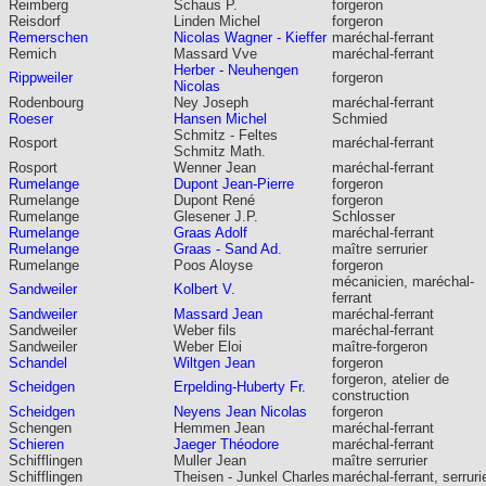
Reimberg
Schaus P.
forgeron
Reisdorf
Linden Michel
forgeron
Remerschen
Nicolas Wagner - Kieffer
maréchal-ferrant
Remich
Massard Vve
maréchal-ferrant
Herber - Neuhengen
Rippweiler
forgeron
Nicolas
Rodenbourg
Ney Joseph
maréchal-ferrant
Roeser
Hansen Michel
Schmied
Schmitz - Feltes
Rosport
maréchal-ferrant
Schmitz Math.
Rosport
Wenner Jean
maréchal-ferrant
Rumelange
Dupont Jean-Pierre
forgeron
Rumelange
Dupont René
forgeron
Rumelange
Glesener J.P.
Schlosser
Rumelange
Graas Adolf
maréchal-ferrant
Rumelange
Graas - Sand Ad.
maître serrurier
Rumelange
Poos Aloyse
forgeron
mécanicien, maréchal-
Sandweiler
Kolbert V.
ferrant
Sandweiler
Massard Jean
maréchal-ferrant
Sandweiler
Weber fils
maréchal-ferrant
Sandweiler
Weber Eloi
maître-forgeron
Schandel
Wiltgen Jean
forgeron
forgeron, atelier de
Scheidgen
Erpelding-Huberty Fr.
construction
Scheidgen
Neyens Jean Nicolas
forgeron
Schengen
Hemmen Jean
maréchal-ferrant
Schieren
Jaeger Théodore
maréchal-ferrant
Schifflingen
Muller Jean
maître serrurier
Schifflingen
Theisen - Junkel Charles
maréchal-ferrant, serruri