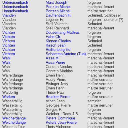
Untereisenbach
Marx Joseph
forgeron
Untereisenbach
Portzen Michel
maréchal-ferrant
Untereisenbach
Portzen Michel
maître serrurier
Vianden
Dauffenbach H.
Schmied, Schlosser
Vianden
Legener Fr.
forgeron - serrurier (?)
Vianden
Steil Valentin
Schmied
Vianden
Steil Reinhard
maréchal-ferrant
Vichten
Dousemang Mathias
forgeron
Vichten
Hahn Ch.
forgeron
Vichten
Kinnen Charles
Schmied
Vichten
Kirsch Jean
Schmied
Vichten
Reiffenberg Ed.
forgeron
Vichten
Schammo Antoine (Tun)
maréchal-ferrant
Wahl
Assa M.
maréchal-ferrant
Wahl
Assa Pierre
maréchal-ferrant
Wahl
Conrath Nicolas
maréchal-ferrant
Wahl
Conrath Mathias
maréchal-ferrant
Walferdange
Ewen Henri
maréchal-ferrant
Walferdange
Audry Pierre
maître serrurier
Walferdange
Elvinger Josy
maître serrurier
Walferdange
Ewen Henri
maître serrurier
Waldbillig
Thibor Paul
forgeron
Warken
Brucker Pierre
maître serrurier
Wasserbillig
Athen Jean
serrurier
Wasserbillig
Georges Pierre
maître serrurier
Wasserbillig
Gorges P.
forgeron
Wasserbillig
Weicker - Roos J.B.
forgeron
Weicherdange
Peters Dominique
maréchal-ferrant
Weicherdange
Peters Jean-Pierre
maréchal-ferrant
Weiler-la-Tour
Theis Alphonse
maréchal-ferrant