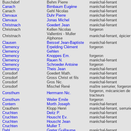
Buschdorf
Behm Pierre
maréchal-ferrant
Canach
Birnbaum Eugène
maréchal-ferrant
Canach
Gehl Nicolas
maréchal-ferrant
Clervaux
Duhr Pierre
maréchal-ferrant
Clervaux
Jonas Michel
maréchal-ferrant
Christnach
Goedert Jean
maréchal-ferrant
Christnach
Kellen Nicolas
forgeron
Vallentini - Muller
Christnach
maréchal-ferrant, épicier
Alphonse
Clausen
Beissel Jean-Baptiste
maréchal-ferrant
Clemency
Erpelding Clément
forgeron
Clemency
Gehlen
Clemency
Knoppes Em.
forgeron
Clemency
Rauen N.
maréchal-ferrant
Clemency
Schroeder Antoine
forgeron
Clemency
Theis Jean
maréchal-ferrant
Consdorf
Goedert Math.
maréchal-ferrant
Consdorf
Gross Christ et fils
maréchal-ferrant
Consdorf
Gros Nic.
maréchal-ferrant
Consdorf
Mischel René
maître serrurier, forgeron
forgeron, mécanicien de
Consthum
Herrmann Nic.
tracteurs
Consthum
Weiler Emile
forgeron
Contern
Morth Joseph
maréchal-ferrant
Crauthem
Klopp Henri
maréchal-ferrant, serruri
Cruchten
Deitz P.
maréchal-ferrant
Cruchten
Houscht Ev.
maréchal-ferrant
Cruchten
Houscht Jean
maréchal-ferrant
Cruchten
Muller T.
Dahl
Greter Guillaume
maréchal-ferrant