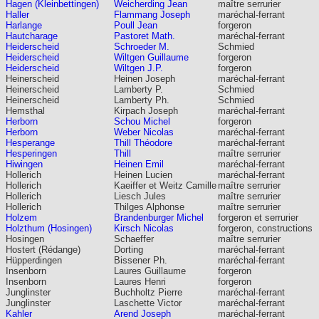
Hagen (Kleinbettingen)
Weicherding Jean
maître serrurier
Haller
Flammang Joseph
maréchal-ferrant
Harlange
Poull Jean
forgeron
Hautcharage
Pastoret Math.
maréchal-ferrant
Heiderscheid
Schroeder M.
Schmied
Heiderscheid
Wiltgen Guillaume
forgeron
Heiderscheid
Wiltgen J.P.
forgeron
Heinerscheid
Heinen Joseph
maréchal-ferrant
Heinerscheid
Lamberty P.
Schmied
Heinerscheid
Lamberty Ph.
Schmied
Hemsthal
Kirpach Joseph
maréchal-ferrant
Herborn
Schou Michel
forgeron
Herborn
Weber Nicolas
maréchal-ferrant
Hesperange
Thill Théodore
maréchal-ferrant
Hesperingen
Thill
maître serrurier
Hiwingen
Heinen Emil
maréchal-ferrant
Hollerich
Heinen Lucien
maréchal-ferrant
Hollerich
Kaeiffer et Weitz Camille
maître serrurier
Hollerich
Liesch Jules
maître serrurier
Hollerich
Thilges Alphonse
maître serrurier
Holzem
Brandenburger Michel
forgeron et serrurier
Holzthum (Hosingen)
Kirsch Nicolas
forgeron, constructions
Hosingen
Schaeffer
maître serrurier
Hostert (Rédange)
Dorting
maréchal-ferrant
Hüpperdingen
Bissener Ph.
maréchal-ferrant
Insenborn
Laures Guillaume
forgeron
Insenborn
Laures Henri
forgeron
Junglinster
Buchholtz Pierre
maréchal-ferrant
Junglinster
Laschette Victor
maréchal-ferrant
Kahler
Arend Joseph
maréchal-ferrant