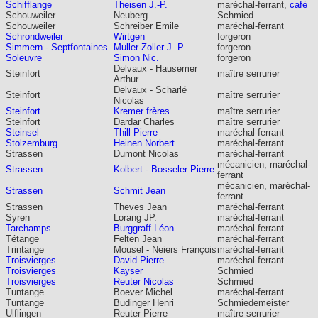
Schifflange
Theisen J.-P.
maréchal-ferrant,
café
Schouweiler
Neuberg
Schmied
Schouweiler
Schreiber Emile
maréchal-ferrant
Schrondweiler
Wirtgen
forgeron
Simmern - Septfontaines
Muller-Zoller J. P.
forgeron
Soleuvre
Simon Nic.
forgeron
Delvaux - Hausemer
Steinfort
maître serrurier
Arthur
Delvaux - Scharlé
Steinfort
maître serrurier
Nicolas
Steinfort
Kremer frères
maître serrurier
Steinfort
Dardar Charles
maître serrurier
Steinsel
Thill Pierre
maréchal-ferrant
Stolzemburg
Heinen Norbert
maréchal-ferrant
Strassen
Dumont Nicolas
maréchal-ferrant
mécanicien, maréchal-
Strassen
Kolbert - Bosseler Pierre
ferrant
mécanicien, maréchal-
Strassen
Schmit Jean
ferrant
Strassen
Theves Jean
maréchal-ferrant
Syren
Lorang JP.
maréchal-ferrant
Tarchamps
Burggraff Léon
maréchal-ferrant
Tétange
Felten Jean
maréchal-ferrant
Trintange
Mousel - Neiers François
maréchal-ferrant
Troisvierges
David Pierre
maréchal-ferrant
Troisvierges
Kayser
Schmied
Troisvierges
Reuter Nicolas
Schmied
Tuntange
Boever Michel
maréchal-ferrant
Tuntange
Budinger Henri
Schmiedemeister
Ulflingen
Reuter Pierre
maître serrurier