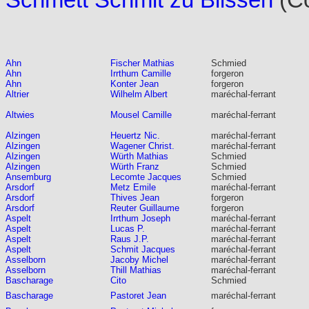
Schmëtt Schmit zu Biissen
(Co
Ahn
Fischer Mathias
Schmied
Ahn
Irrthum Camille
forgeron
Ahn
Konter Jean
forgeron
Altrier
Wilhelm Albert
maréchal-ferrant
Altwies
Mousel Camille
maréchal-ferrant
Alzingen
Heuertz Nic.
maréchal-ferrant
Alzingen
Wagener Christ.
maréchal-ferrant
Alzingen
Würth Mathias
Schmied
Alzingen
Würth Franz
Schmied
Ansemburg
Lecomte Jacques
Schmied
Arsdorf
Metz Emile
maréchal-ferrant
Arsdorf
Thives Jean
forgeron
Arsdorf
Reuter Guillaume
forgeron
Aspelt
Irrthum Joseph
maréchal-ferrant
Aspelt
Lucas P.
maréchal-ferrant
Aspelt
Raus J.P.
maréchal-ferrant
Aspelt
Schmit Jacques
maréchal-ferrant
Asselborn
Jacoby Michel
maréchal-ferrant
Asselborn
Thill Mathias
maréchal-ferrant
Bascharage
Cito
Schmied
Bascharage
Pastoret Jean
maréchal-ferrant