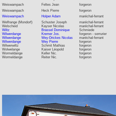
Weiswampach
Feltes Jean
forgeron
Weiswampach
Heck Pierre
forgeron
Weiswampach
Holper Adam
maréchal-ferrant
Welfrange (Mondorf)
Schuster Joseph
maréchal-ferrant
Welscheid
Kayser Nicolas
maréchal-ferrant
Wiltz
Brassel Dominique
Schmiede
Wilwerdange
Kremer Jos.
forgeron - serrurier
Wilwerdange
Wey-Drickes Nicolas
maréchal-ferrant
Wilwerdange
Wey Pierre
forgeron
Wilwerwiltz
Schmit Mathias
forgeron
Wolwelange
Kaiser Léopold
forgeron
Wormeldange
Keller Nic.
forgeron
Wormeldange
Reiter Nic.
forgeron