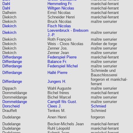
Dahl
Hemmeling Fr.
maréchal-ferrant
Dahl
Wiltgen Nicolas
maréchal-ferrant
Dalheim
Ernst Nicolas
maréchal-ferrant
Diekirch
Schneider Henri
maréchal-ferrant
Diekirch
Bruck Nicolas
maître serrurier
Diekirch
Fisch Nicolas
Loevenbruck - Brebsom
Diekirch
maître serrurier
J.-P.
Diekirch
Roth François
maître serrurier
Diekirch
Weis - Cloos Nicolas
Atelier de forge
Diekirch
Zenner Jos.
maître serrurier
Diekirch
Zenner Jean
maître serrurier
Differdange
Federspiel Pierre
maréchal-ferrant
Differdange
Balance Fr.
maître serrurier
Differdange
Federspiel Michel
maître serrurier
Schmiede und
Differdange
Hallé Pierre
Bauschlosserei
forgeron et maréchal-
Differdange
Jungers H.
ferrant
Dippach
Wahl Auguste
maître serrurier
Dommeldange
Bichel frères
maréchal-ferrant
Dommeldange
Bichel Marcel
maître serrurier
Dommeldange
Campill fils Gust.
maître serrurier
Dorscheid
Clees J.
Schmied
Drauffelt
Tenkes M.
Schmied
Dudelange
Anen Henri
forgeron
Dudelange
Becker-Michels Jean
maréchal-ferrant
Dudelange
Ruhl Léopold
maréchal-ferrant
Dudelange
Schmit Jean
maréchal-ferrant