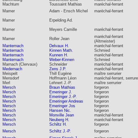
Machtum
Toussaint Mathias
maréchal-ferrant
Mamer
Adam - Ensch Michel
maréchal-ferrant
Mamer
Erpelding Ad.
Mamer
Meyers Camille
maréchal-ferrant
maréchal-ferrant
Mamer
Roller Jean
(Altmeister)
Manternach
Delvaux H.
maréchal-ferrant
Manternach
Kinnen Math.
Schmied
Manternach
Kunnen H.
maréchal-ferrant
Manternach
Weber-Kinnen
Schmied
Marnach (Clervaux)
Schneider
maréchal-ferrant
Medernach
Zens J.P.
maréchal-ferrant
Meispelt
Thill Eugène
maître serrurier
Mensdorf
Hoffmann Léon
maréchal-ferrant, serrure
Merl
Lehnert J.-P.
maître serrurier
Mersch
Braun Mathias
forgeron
Mersch
Emeringer J.
forgeron
Mersch
Emeringer J.-P.
forgeron
Mersch
Emeringer Andreas
forgeron
Mersch
Emeringer Jos
forgeron
Mersch
Hansen Nic.
forgeron
Mersch
Monville Jean
maréchal-ferrant
Mersch
Neuberg H.
maréchal-ferrant
Mersch
Schiltz H.
forgeron
Mersch
Schiltz J.-P.
forgeron