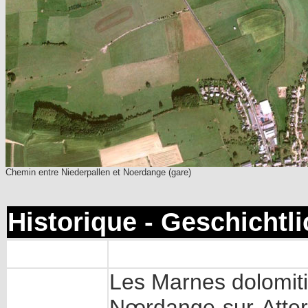
Chemin entre Niederpallen et Noerdange (gare)
Historique - Geschichtl
Les Marnes dolomit
Nœrdange-sur-Atter