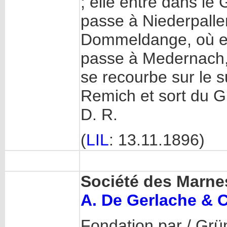
; elle entre dans le
passe à Niederpalle
Dommeldange, où elle
passe à Medernach, 
se recourbe sur le 
Remich et sort du 
D. R.
(
LIL
: 13.11.1896)
Société des Marne
A. De Gerlache & C
Fondation par / Grü