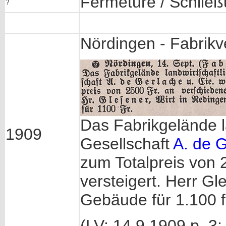
Fermeture / Schlie
?
Nördingen - Fabrikv
Das Fabrikgelände l
1909
Gesellschaft
A. de
zum Totalpreis von 
versteigert. Herr Gl
Gebäude für 1.100 f
(LV: 14.9.1909 p. 3