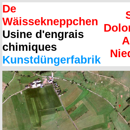
De
Wäissekneppchen
Dolo
Usine d'engrais
A
chimiques
Nie
Kunstdüngerfabrik