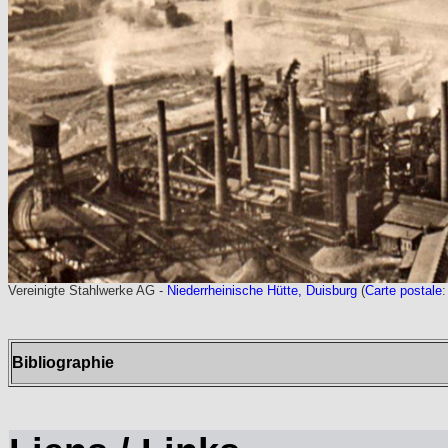
Vereinigte Stahlwerke AG -
Niederrheinische Hütte, Duisburg
(
Carte postale
:
Bibliographie