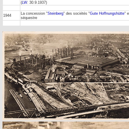
(
LW
: 30.9.1937)
La concession "
Steinberg
" des sociétés "
Gute Hoffnungshütte
" 
1944
séquestre