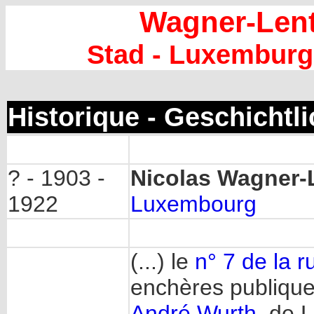
Wagner-Lent
Stad - Luxemburg
Historique - Geschichtl
? - 1903 -
Nicolas Wagner-
1922
Luxembourg
(...) le
n° 7 de la 
enchères publiques
André Wurth
, de 