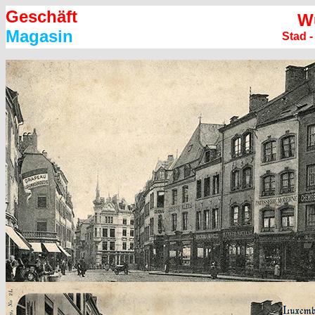
Geschäft
W
Magasin
Stad 