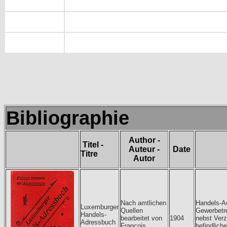
Bibliographie
Author -
Titel -
Auteur -
Date
Titre
Autor
Nach amtlichen
Handels-A
Luxemburger
Quellen
Gewerbetr
Handels-
bearbeitet von
1904
nebst Ver
Adressbuch
François
befindlich