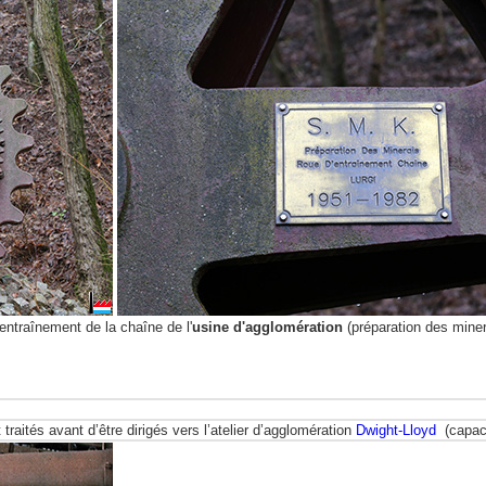
ntraînement de la chaîne de l'
usine d'agglomération
(préparation des mine
raités avant d’être dirigés vers l’atelier d’agglomération
Dwight-Lloyd
(capaci