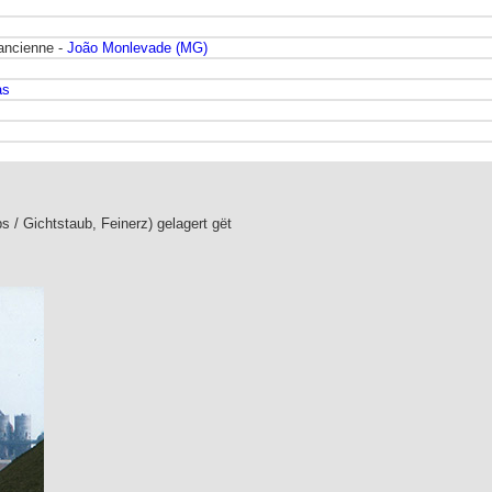
'ancienne -
João Monlevade (MG)
as
 / Gichtstaub, Feinerz) gelagert gët