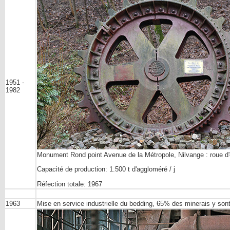
1951 -
1982
Monument Rond point Avenue de la Métropole, Nilvange : roue d'e
Capacité de production: 1.500 t d'aggloméré / j
Réfection totale: 1967
1963
Mise en service industrielle du bedding, 65% des minerais y sont t