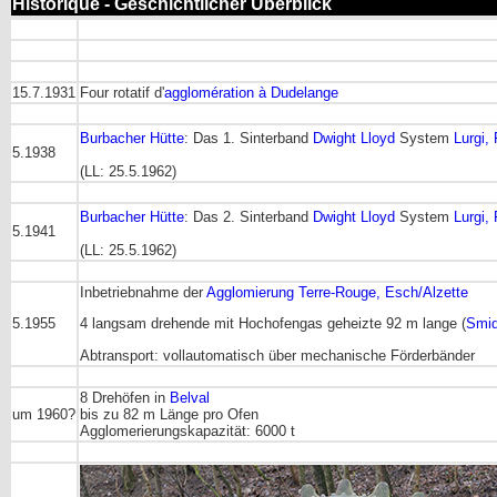
Historique - Geschichtlicher Überblick
15.7.1931
Four rotatif d'
agglomération à Dudelange
Burbacher Hütte
: Das 1. Sinterband
Dwight Lloyd
System
Lurgi,
5.1938
(LL: 25.5.1962)
Burbacher Hütte
: Das 2. Sinterband
Dwight Lloyd
System
Lurgi,
5.1941
(LL: 25.5.1962)
Inbetriebnahme der
Agglomierung Terre-Rouge, Esch/Alzette
5.1955
4 langsam drehende mit Hochofengas geheizte 92 m lange (
Smid
Abtransport: vollautomatisch über mechanische Förderbänder
8 Drehöfen in
Belval
um 1960?
bis zu 82 m Länge pro Ofen
Agglomerierungskapazität: 6000 t