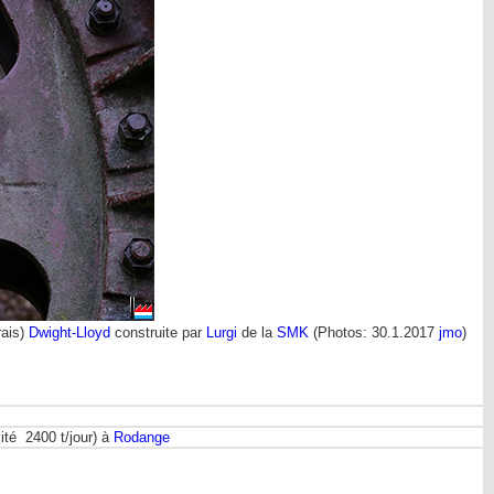
rais)
Dwight-Lloyd
construite par
Lurgi
de la
SMK
(Photos: 30.1.2017
jmo
)
té 2400 t/jour) à
Rodange