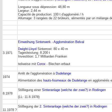
Longueur sous dépression: 48,80 m
Largeur: 2,44 m
Capacité de production: 100 t d'aggloméré / h
Allumage: 3 rangées de 22 brûleurs, alimentés par un mélange de
Einweihung Sinterwerk - Agglomération Belval
Dwight-Lloyd
Sinterrost: 80 x 40 m
Tagesleistung: 8.200 t
3.1971
Investition: 1,7 Milliarden Franken
teilweise mit
Corox
- Blechen erbaut
Arrêt de l'agglomération à
Dudelange
1974
Alimentation des
hauts-fourneaux de Dudelange
en agglomérés 
Stilllegung einer
Sinteranlage (welche der zwei?) in Rodingen
8.1978
(LL: 11.8.1978)
Stilllegung der
2. Sinteranlage (welche der zwei?) in Rodingen
11.1978 ?