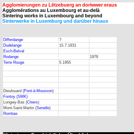
Agglomierungen zu Lëtzebuerg an doriwwer eraus
Agglomérations au Luxembourg et au-delà
Sintering works in Luxembourg and beyond
Sinterwerke in Luxemburg und darüber hinaus
Differdange
?
Dudelange
15.7.1931
Esch-Belval
Rodange
1978
Terre Rouge
5.1955
Dieulouard (
Pont-à-Mousson
)
Fontoy (SMK)
Longwy-Bas (
Chiers
)
Mont-Saint-Martin (
Senelle
)
Rombas