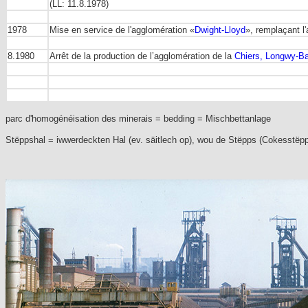
(LL: 11.8.1978)
1978
Mise en service de l'agglomération «
Dwight-Lloyd
», remplaçant l
8.1980
Arrêt de la production de l’agglomération de la
Chiers, Longwy-B
parc d'homogénéisation des minerais = bedding = Mischbettanlage
Stëppshal = iwwerdeckten Hal (ev. säitlech op), wou de Stëpps (Cokesstëpps