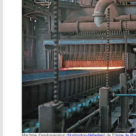
Machine d'agglomération (
Huntington-Heberlein
) de l'
Usine de Ro