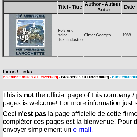
Author - Auteur
Titel - Titre
Date
- Autor
Fels und
seine
Ginter Georges
1988
Textilindustrie
Liens / Links
Bischtenfabriken zu Lëtzebuerg
- Brosseries au Luxembourg -
Bürstenfabrik
This is
not
the official page of this company /
pages is welcome! For more information just
Ceci
n'est pas
la page officielle de cette fir
compléter ces pages est la bienvenue! Pour d
envoyer simplement un
e-mail.