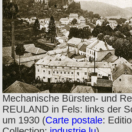
Mechanische Bürsten- und Re
REULAND in Fels: links der S
um 1930 (
Carte postale
: Editi
Collection:
industrie.lu
)