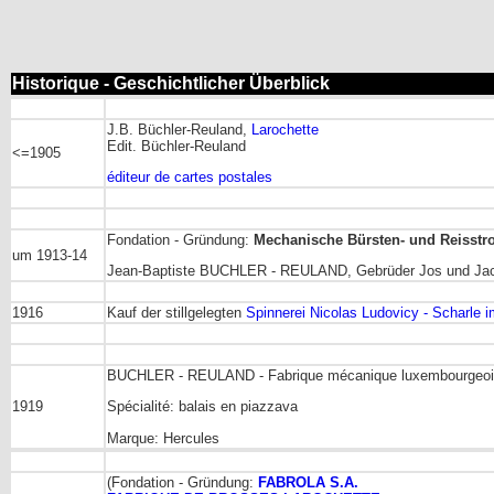
Historique - Geschichtlicher Überblick
J.B. Büchler-Reuland,
Larochette
Edit. Büchler-Reuland
<=1905
éditeur de cartes postales
Fondation - Gründung:
Mechanische Bürsten- und Reisstr
um 1913-14
Jean-Baptiste BUCHLER - REULAND, Gebrüder Jos und Jacq
1916
Kauf der stillgelegten
Spinnerei Nicolas Ludovicy - Scharle 
BUCHLER - REULAND - Fabrique mécanique luxembourgeoise
1919
Spécialité: balais en piazzava
Marque: Hercules
(Fondation - Gründung:
FABROLA S.A.