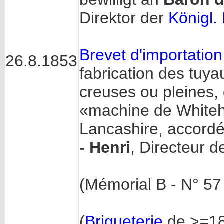
Direktor der
Königl.
Brevet d'importatio
26.8.1853
fabrication des tuya
creuses ou pleines,
«machine de Whiteh
Lancashire, accord
- Henri
, Directeur 
(Mémorial B - N° 57
(
Briqueterie
de >=18