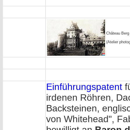
Château Berg
(Atelier photo
Einführungspatent
f
irdenen Röhren, Dac
Backsteinen, englis
von Whitehead", Fab
bewilligt an
Baron d