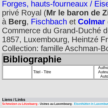
Forges, hauts-fourneaux / Eis
privé Royal (
Mr le baron de Z
à
Berg
,
Fischbach
et
Colmar
Commerce du Grand-Duché de
1857, Luxembourg, Heintzé Frè
Collection: famille Aschman-B
Bibliographie
Autho
Titel - Titre
Auteu
Auto
Liens / Links
Schmelzen zu Lëtzebuerg
- Usines au Luxembourg -
Eisenhütten in Luxembu