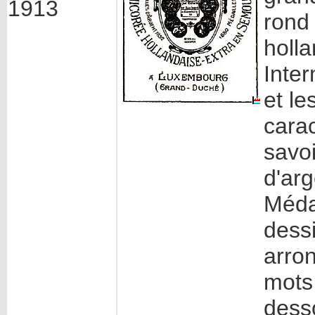
1913
rond
holl
Inter
et le
cara
savo
d'arg
Méda
dessi
arron
mots
dess