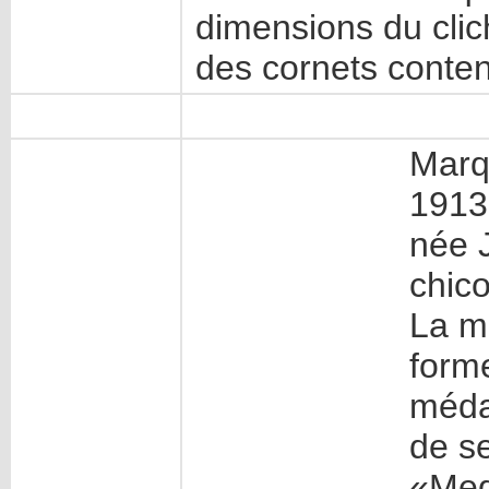
dimensions du cli
des cornets conten
Marq
1913
née J
chic
La m
form
médai
de se
«Med