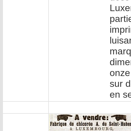
Luxe
parti
impr
luisa
marq
dime
onze
sur d
en s