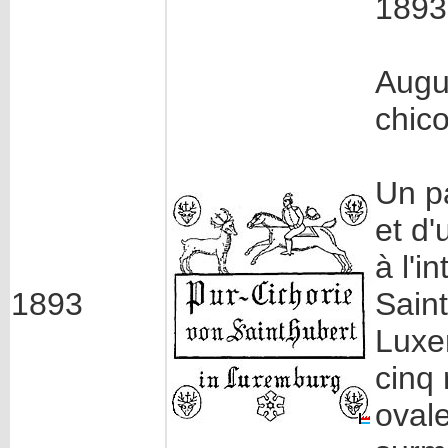
1893
Augus
chic
Un p
et d'
à l'i
1893
Sain
Luxe
cinq 
ovale