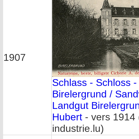
1907
Schlass - Schloss -
Birelergrund / Sand
Landgut Birelergru
Hubert
- vers 1914 
industrie.lu)