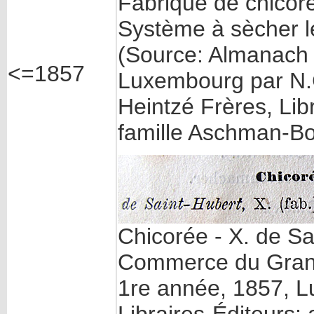
Fabrique de chicor
Système à sècher le
(Source: Almanac
<=1857
Luxembourg par N.
Heintzé Frères, Lib
famille Aschman-B
Chicorée - X. de S
Commerce du Gran
1re année, 1857, L