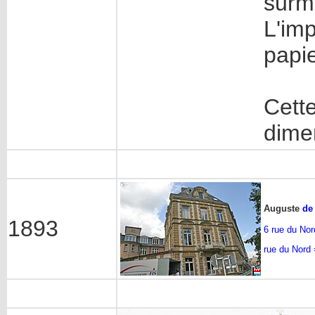
surmo
L'imp
papie
Cett
dime
Auguste
de
1893
6 rue du Nor
rue du Nord