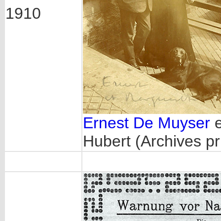
1910
Ernest De Muyser
e
Hubert (Archives p