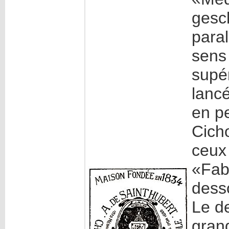
gesch
para
sens 
supér
lancé
en pe
Cicho
ceux
«Fab
dess
Le d
gran