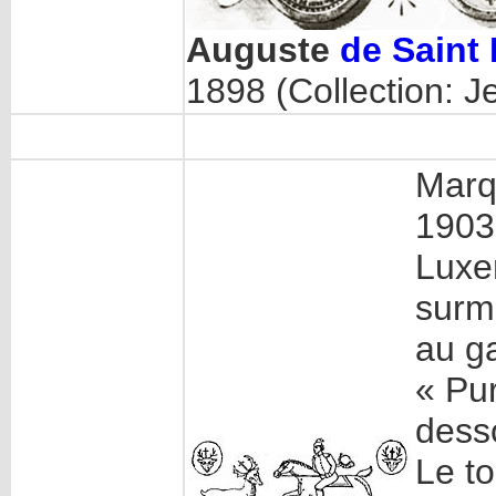
Auguste
de Saint
1898 (Collection: 
Marqu
1903
Luxe
surmo
au ga
« Pur
dess
Le to