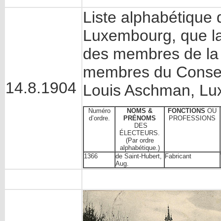
Liste alphabétique
Luxembourg, que la l
des membres de la
membres du Conseil
14.8.1904
Louis Aschman, Lu
Numéro
NOMS &
FONCTIONS
OU
d’ordre.
PRÉNOMS
PROFESSIONS
DES
ÉLECTEURS.
(Par ordre
alphabétique.)
1366
de Saint-Hubert,
Fabricant
Aug.