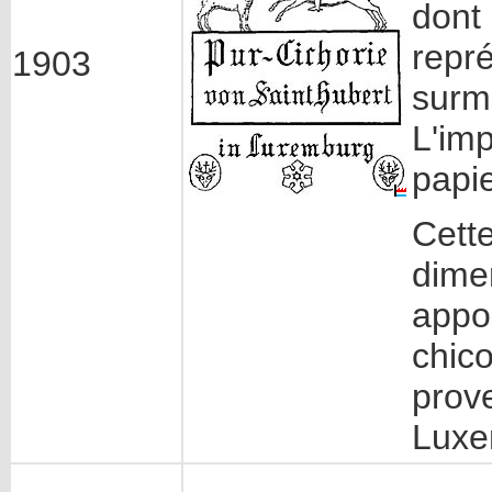
dont 
repré
1903
surmo
L'imp
papie
Cett
dime
appo
chico
prov
Luxe