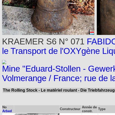
KRAEMER S6 N° 071
FABIDO
le Transport de l'OXYgène Liq
Mine "Eduard-Stollen - Gewer
Volmerange / France; rue de l
The Rolling Stock - Le matériel roulant - Die Triebfahrzeu
No
Année de
Constructeur
Type
Arbed
constr.