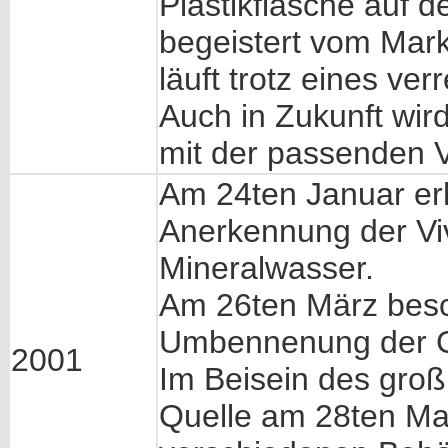
Plastikflasche auf 
begeistert vom Mar
läuft trotz eines v
Auch in Zukunft wir
mit der passenden 
Am 24ten Januar erh
Anerkennung der Viv
Mineralwasser.
Am 26ten März besch
Umbennenung der Ge
2001
Im Beisein des groß
Quelle am 28ten Mai f