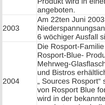
Produkt wird in ein
angeboten.
Am 22ten Juni 2003,
2003
Niederspannungsanla
6 wöchiger Ausfall s
Die Rosport-Famili
Rosport-Blue- Produk
Mehrweg-Glasflasche
und Bistros erhältlic
2004
„ Sources Rosport“ s
von Rosport Blue for
wird in der bekannt