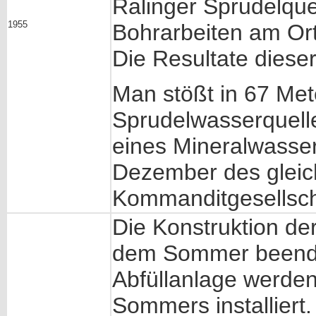
Ralinger Sprudelquel
1955
Bohrarbeiten am Ort
Die Resultate diese
Man stößt in 67 Mete
Sprudelwasserquelle
eines Mineralwasser
Dezember des gleic
Kommanditgesellscha
Die Konstruktion de
dem Sommer beende
Abfüllanlage werde
Sommers installiert