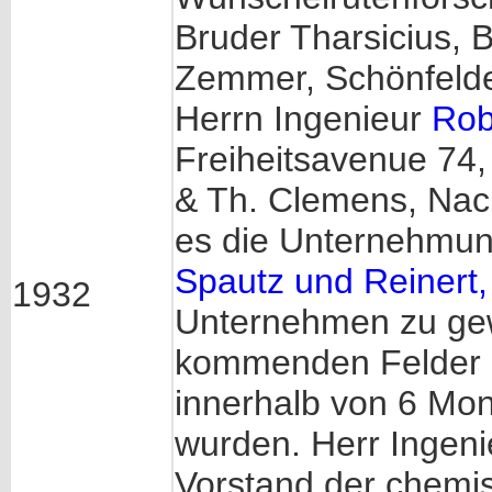
Bruder Tharsicius, 
Zemmer, Schönfelder
Herrn Ingenieur
Rob
Freiheitsavenue 74,
& Th. Clemens, Nac
es die Unternehmung
Spautz und Reinert, 
1932
Unternehmen zu gew
kommenden Felder u
innerhalb von 6 Mo
wurden. Herr Ingen
Vorstand der chemi