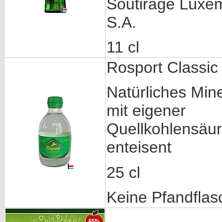
Soutirage Luxe
S.A.
11 cl
Rosport Classic
Natürliches Min
mit eigener
Quellkohlensäure
enteisent
25 cl
Keine Pfandflas