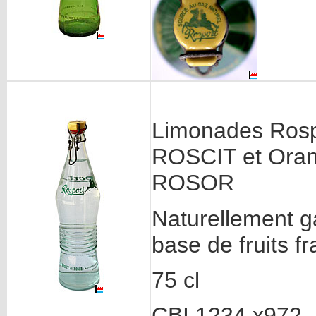
Limonades Rosp
ROSCIT et Ora
ROSOR
Naturellement 
base de fruits fr
75 cl
CBI 1234 x972