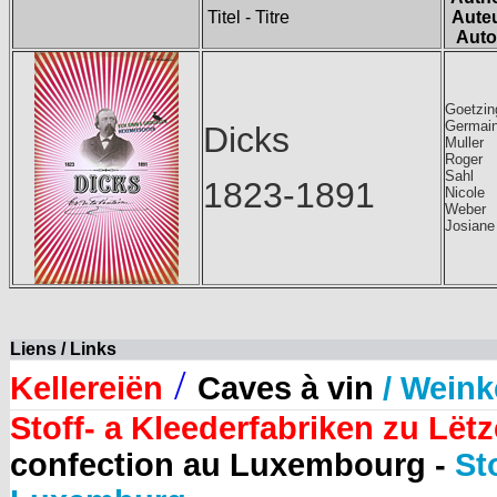
Titel - Titre
Aute
Auto
Goetzin
Germai
Dicks
Muller
Roger
Sahl
1823-1891
Nicole
Weber
Josiane
Liens / Links
/
Kellereiën
Caves à vin
/ Weink
Stoff- a Kleederfabriken zu Lët
confection au Luxembourg -
St