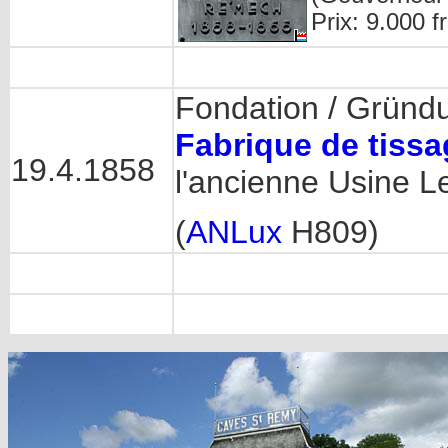
Prix: 9.000 f
Fondation / Gründ
Fabrique de tissa
19.4.1858
l'ancienne Usine L
(
ANLux
H809)