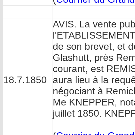
AVIS. La vente pub
l'ETABLISSEMENT
de son brevet, et d
Glashutt, près Remi
courant, est REMI
18.7.1850
aura lieu à la req
négociant à Remich,
Me KNEPPER, notair
juillet 1850. KNEP