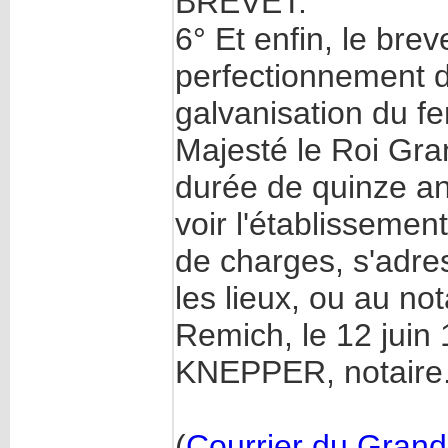
BREVET.
6° Et enfin, le brev
perfectionnement 
galvanisation du f
Majesté le Roi Gra
durée de quinze an
voir l'établisseme
de charges, s'adre
les lieux, ou au no
Remich, le 12 juin
KNEPPER, notaire
(
Courrier du Gran