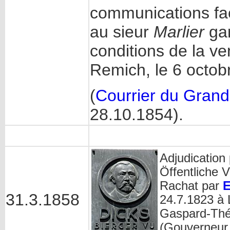
communications faci
au sieur
Marlier
gar
conditions de la ve
Remich, le 6 oc
(
Courrier du Gran
28.10.1854).
Adjudication 
Öffentliche 
Rachat par
E
31.3.1858
24.7.1823 à 
Gaspard-Théo
(Gouverneur