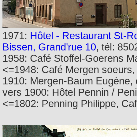
1971:
Hôtel - Restaurant St-R
Bissen, Grand'rue 10
, tél: 85
1958: Café Stoffel-Goerens M
<=1948: Café Mergen soeurs, B
1910: Mergen-Baum Eugène, c
vers 1900: Hôtel Pennin / Pen
<=1802: Penning Philippe, Ca