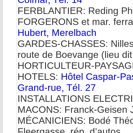
FERBLANTIER: Reding Phili
FORGERONS et mar. ferrants
Hubert, Merelbach
GARDES-CHASSES: Nilles Je
route de Boevange (lieu dit
HORTICULTEUR-PAYSAGISTE
HOTELS:
Hôtel Caspar-Past
Grand-rue, Tél. 27
INSTALLATIONS ELECTRIQ
MACONS: Franck-Geisen Je
MÉCANICIENS: Bodé Théophil
Fleergasse, rép. d’autos