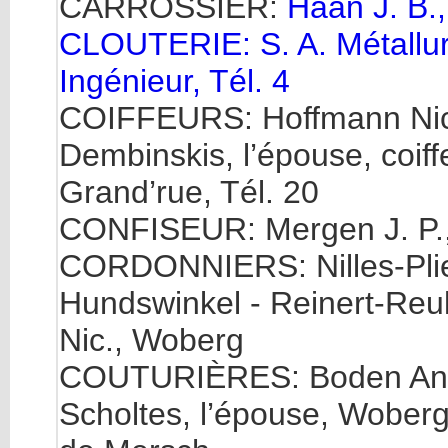
CARROSSIER:
Haan J. B.,
CLOUTERIE: S. A. Métallurg
Ingénieur, Tél. 4
COIFFEURS: Hoffmann Nic
Dembinskis, l’épouse, coif
Grand’rue, Tél. 20
CONFISEUR: Mergen J. P.,
CORDONNIERS: Nilles-Plier,
Hundswinkel - Reinert-Reu
Nic., Woberg
COUTURIÈRES: Boden Anne,
Scholtes, l’épouse, Woberg 