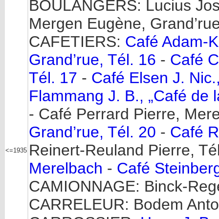
BOULANGERS: Lucius Josep
Mergen Eugène, Grand’rue,
CAFETIERS:
Café Adam-Ke
Grand’rue, Tél. 16
-
Café C
Tél. 17
-
Café Elsen J. Nic.
Flammang J. B., „Café de la
- Café Perrard Pierre, Mer
Grand’rue, Tél. 20
-
Café R
Reinert-Reuland Pierre, Tél
<=1935
Merelbach
-
Café Steinber
CAMIONNAGE: Binck-Regenw
CARRELEUR: Bodem Antoi