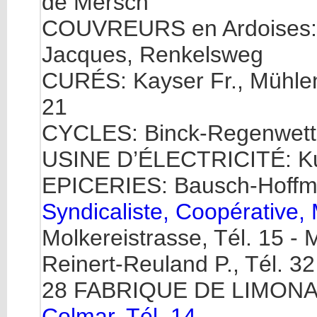
de Mersch
COUVREURS en Ardoises: F
Jacques, Renkelsweg
CURÉS: Kayser Fr., Mühlenb
21
CYCLES: Binck-Regenwetter
USINE D’ÉLECTRICITÉ: Kug
EPICERIES: Bausch-Hoffman
Syndicaliste, Coopérative,
Molkereistrasse, Tél. 15 - 
Reinert-Reuland P., Tél. 32
28 FABRIQUE DE LIMON
Colmar, Tél. 14