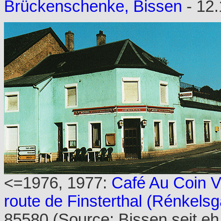
Brückenschenke, Bissen
- 12
<=1976, 1977:
Café Au Coin V
route de Finsterthal (Rénkels
85580 (Source: Bissen seit eh 