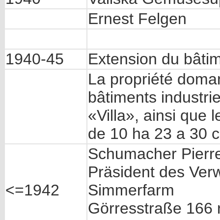
Ernest Felgen
1940-45
Extension du bâti
La propriété doma
bâtiments industrie
«Villa», ainsi que 
de 10 ha 23 a 30 c
Schumacher Pierr
Präsident des Ver
<=1942
Simmerfarm
Görresstraße 166 r