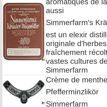
aromatiques de l
aussi
Simmerfarm's Krä
est un elexir dist
originale d'herbes
fraîchement récol
vastes cultures d
Simmerfarm
Crème de menth
Pfefferminzlikör
Simmerfarm