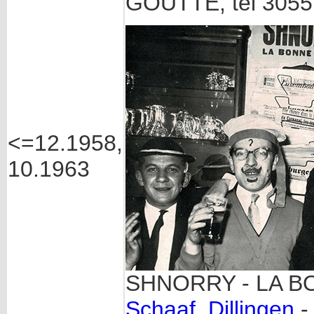
GOUTTE, tél 3055
<=12.1958,
10.1963
SHNORRY - LA B
Schaaf, Dillingen
-