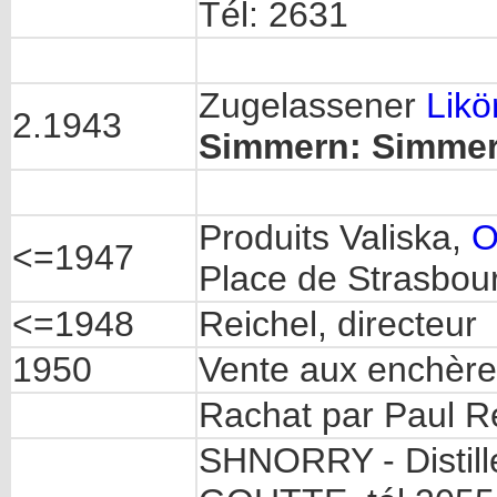
Tél: 2631
Zugelassener
Likö
2.1943
Simmern: Simme
Produits Valiska,
O
<=1947
Place de Strasbou
<=1948
Reichel, directeur
1950
Vente aux enchère
Rachat par Paul R
SHNORRY - Disti