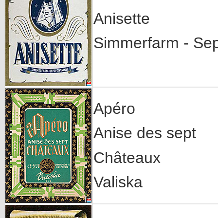
Anisette
Simmerfarm - Sep
Apéro
Anise des sept
Châteaux
Valiska