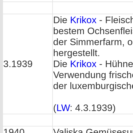
Die
Krikox
- Fleisc
bestem Ochsenflei
der Simmerfarm, o
hergestellt.
3.1939
Die
Krikox
- Hühner
Verwendung frisch
der luxemburgische
(
LW
: 4.3.1939)
1940
Valiska Gemüses