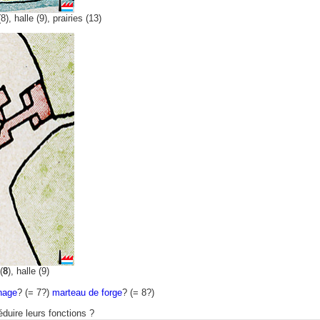
8), halle (9), prairies (13)
(
8
), halle (9)
inage
? (= 7?)
marteau de forge
? (= 8?)
éduire leurs fonctions ?