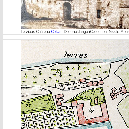
Le vieux Château
Collart
, Dommeldange (Collection: Nicole Mou