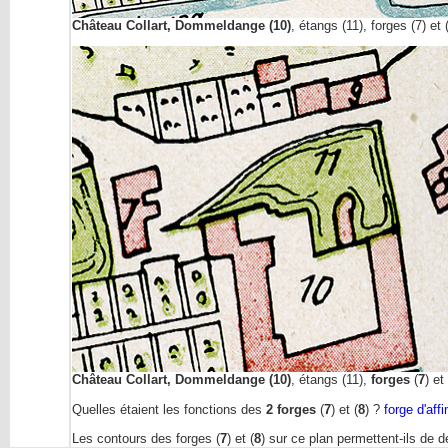
Château Collart, Dommeldange (10)
, étangs (11), forges (7) et (
Château Collart, Dommeldange (10)
, étangs (11),
forges
(
7
) et 
Quelles étaient les fonctions des
2
forges
(
7
) et (
8
) ?
forge d'aff
Les contours des forges (
7
) et (
8
) sur ce plan permettent-ils de d