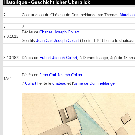
Historique - Geschichtlicher Überblick
?
Construction du Château de Dommeldange par Thomas
Marchan
?
?
Décès de
Charles Joseph Collart
7.3.1812
Son fils
Jean Carl Joseph Collart
(1775 - 1841) hérite le
château
8.10.1822
Décès de
Hubert Joseph Collart
, à Dommeldange, âgé de 48 ans
Décès de
Jean Carl Joseph Collart
1841
?
Collart
hérite le
château
et l'
usine de Dommeldange