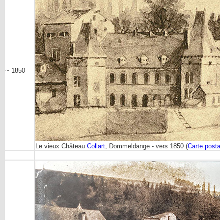
~ 1850
Le vieux Château
Collart
, Dommeldange - vers 1850 (
Carte posta