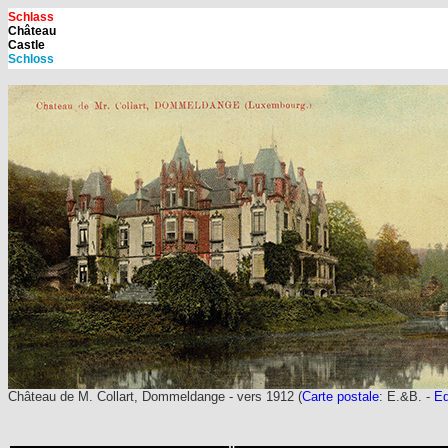
Schlass
Château
Castle
Schloss
Château de M. Collart, Dommeldange - vers 1912 (
Carte postale
: E.&B. -
Ed