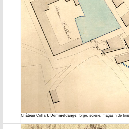
Château Collart, Dommeldange
: forge, scierie, magasin de bo