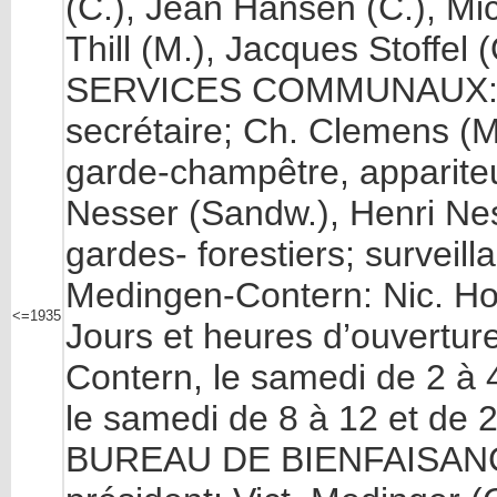
(C.), Jean Hansen (C.), Mich
Thill (M.), Jacques Stoffel (
SERVICES COMMUNAUX: MM.
secrétaire; Ch. Clemens (M
garde-champêtre, appariteu
Nesser (Sandw.), Henri Nes
gardes- forestiers; surveill
Medingen-Contern: Nic. Ho
<=1935
Jours et heures d’ouverture
Contern, le samedi de 2 à 
le samedi de 8 à 12 et de 2
BUREAU DE BIENFAISANCE