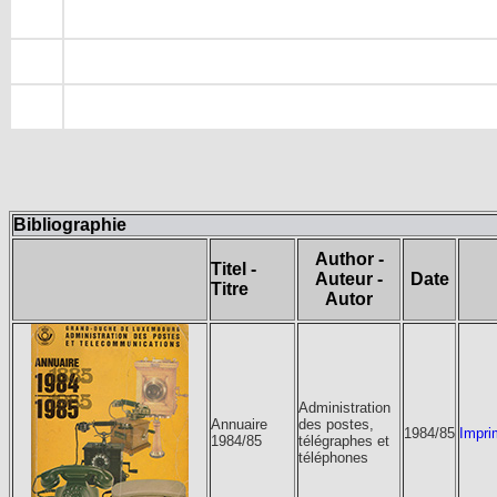
Bibliographie
Author -
Titel -
Auteur -
Date
Titre
Autor
Administration
Annuaire
des postes,
1984/85
Impri
1984/85
télégraphes et
téléphones