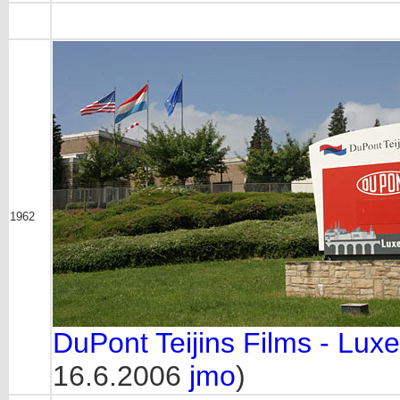
1962
DuPont Teijins Films - Lux
16.6.2006
jmo
)