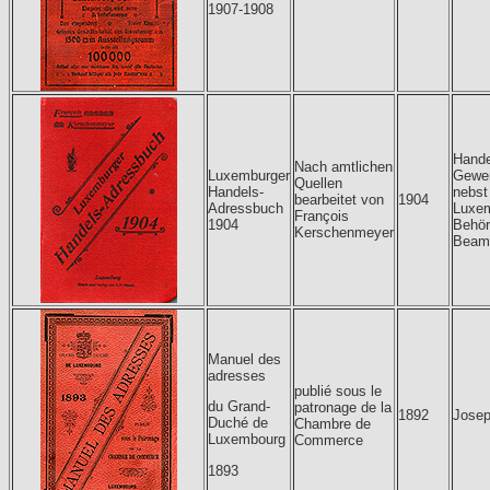
1907-1908
Hande
Nach amtlichen
Luxemburger
Gewer
Quellen
Handels-
nebst
bearbeitet von
1904
Adressbuch
Luxem
François
1904
Behör
Kerschenmeyer
Beam
Manuel des
adresses
publié sous le
du Grand-
patronage de la
1892
Josep
Duché de
Chambre de
Luxembourg
Commerce
1893