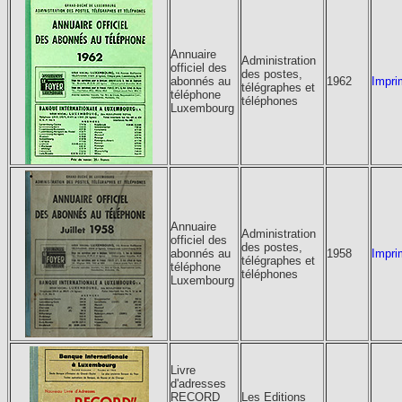
Annuaire
Administration
officiel des
des postes,
abonnés au
1962
Impri
télégraphes et
téléphone
téléphones
Luxembourg
Annuaire
Administration
officiel des
des postes,
abonnés au
1958
Impri
télégraphes et
téléphone
téléphones
Luxembourg
Livre
d'adresses
RECORD
Les Editions