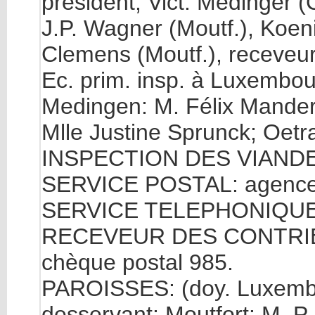
président; Vict. Medinger 
J.P. Wagner (Moutf.), Koen
Clemens (Moutf.), receveur;
Ec. prim. insp. à Luxembour
Medingen: M. Félix Manders
Mlle Justine Sprunck; Oetra
INSPECTION DES VIANDES:
SERVICE POSTAL: agence 
SERVICE TELEPHONIQUE: C
RECEVEUR DES CONTRIBUT
chèque postal 985.
PAROISSES: (doy. Luxembo
desservant; Moutfort: M. P