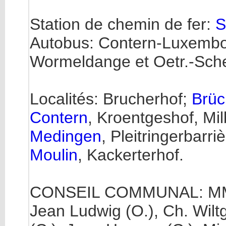
Station de chemin de fer:
S
Autobus: Contern-Luxembou
Wormeldange et Oetr.-Sch
Localités: Brucherhof;
Brüc
Contern
, Kroentgeshof, Mi
Medingen
, Pleitringerbarri
Moulin
, Kackerterhof.
CONSEIL COMMUNAL: MM. N
Jean Ludwig (O.), Ch. Wilt