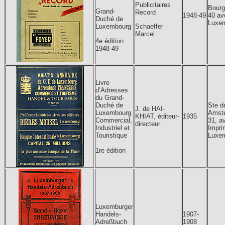
Publicitaires
Bourg
Grand-
Record
1948-49
40 av
Duché de
Luxe
Luxembourg
Schaeffer
Marcel
4e édition
1948-49
Livre
d’Adresses
du Grand-
Duché de
Ste d
J. de HAI-
Luxembourg
Amst
KHIAT, éditeur-
1935
Commercial,
31, a
directeur
Industriel et
Impri
Touristique
Luxe
1re édition
Luxemburger
Handels-
1907-
Adreßbuch
1908