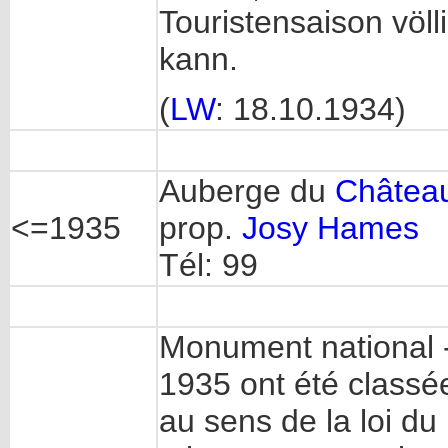
Touristensaison völ
kann.
(
LW
: 18.10.1934)
Auberge du
Châtea
<=1935
prop.
Josy Hames
Tél: 99
Monument national - 
1935 ont été classé
au sens de la loi du