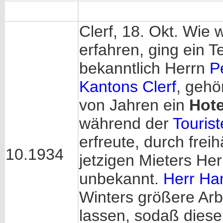
Clerf, 18. Okt. Wie 
erfahren, ging ein T
bekanntlich Herrn
P
Kantons Clerf
, gehö
von Jahren ein
Hote
während der
Touris
erfreute, durch frei
10.1934
jetzigen Mieters He
unbekannt.
Herr H
Winters größere Ar
lassen, sodaß dies