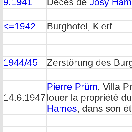
9.1941
Décès de
Josy Ham
<=1942
Burghotel, Klerf
1944/45
Zerstörung des Burg
Pierre Prüm
, Villa 
14.6.1947
louer la propriété d
Hames
, dans son ét