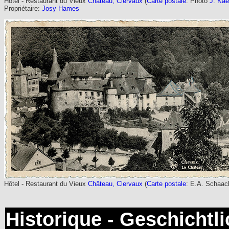
Hôtel - Restaurant du Vieux
Château, Clervaux
(
Carte postale
: Photo
J. Kae
Propriétaire:
Josy Hames
Hôtel - Restaurant du Vieux
Château, Clervaux
(
Carte postale
: E.A. Schaac
Historique - Geschichtl