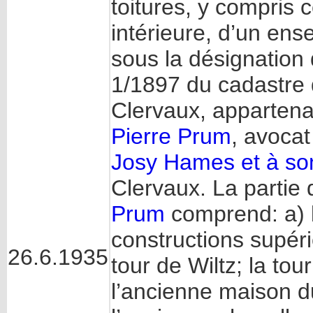
toitures, y compris c
intérieure, d’un en
sous la désignation
1/1897 du cadastre 
Clervaux, appartena
Pierre Prum
, avoca
Josy Hames et à so
Clervaux. La partie
Prum
comprend: a) l
constructions supér
26.6.1935
tour de Wiltz; la to
l’ancienne maison du