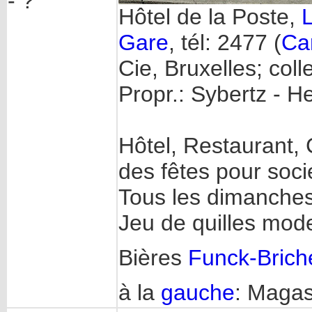
- ?
Hôtel de la Poste,
Gare
, tél: 2477 (
Ca
Cie, Bruxelles; coll
Propr.: Sybertz - H
Hôtel, Restaurant, 
des fêtes pour soci
Tous les dimanche
Jeu de quilles mod
Bières
Funck-Brich
à la
gauche
: Magasi