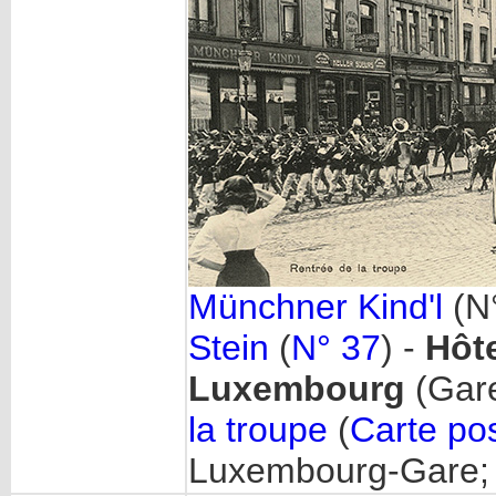
Münchner Kind'l
(N
Stein
(
N° 37
) -
Hôte
Luxembourg
(Gare
la troupe
(
Carte po
Luxembourg-Gare; 