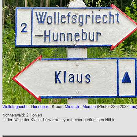
Wollefsgriecht
-
Hunnebur
-
Klaus
,
Miersch - Mersch
(Photo: 22.6.2022
jmo
Nonnenwald: 2 Höhlen
in der Nähe der Klaus: Léiw Fra Ley mit einer geräumigen Höhle