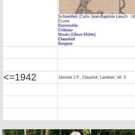
Schoenfels
(Carte
Jean-Baptiste Liesch
- 1
Ecurie
Bannmühle
Château
Moulin (Obere Mühle)
Claushof
Bergerie
<=1942
Jaminet J.P., Claushof, Landwirt, tél: 3