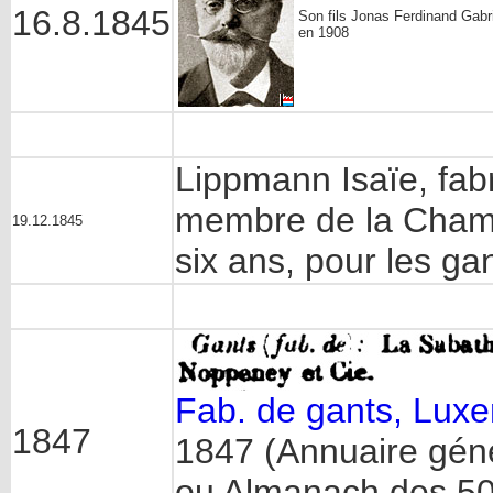
16.8.1845
Son fils Jonas Ferdinand Gabr
en 1908
Lippmann Isaïe, fab
membre de la Cham
19.12.1845
six ans, pour les ga
Fab. de gants, Lux
1847
1847 (Annuaire géné
ou Almanach des 500