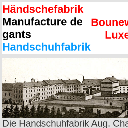
Händschefabrik
Manufacture de
Bounew
gants
Luxe
Handschuhfabrik
Die Handschuhfabrik Aug. Cha