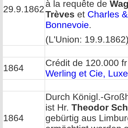
à la requête de
Wag
29.9.1862
Trèves
et
Charles & 
Bonnevoie
.
(L'Union: 19.9.1862
Crédit de 120.000 fr
1864
Werling et Cie, Lu
Durch Königl.-Groß
ist Hr.
Theodor Sc
1864
gebürtig aus Limbu