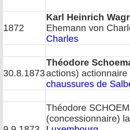
Karl Heinrich Wagn
1872
Ehemann von Charlo
Charles
Théodore Schoema
30.8.1873
actions) actionnaire
chaussures de Salb
Théodore SCHOEMAN
(concessionnaire) l
9.9.1873
Luxembourg