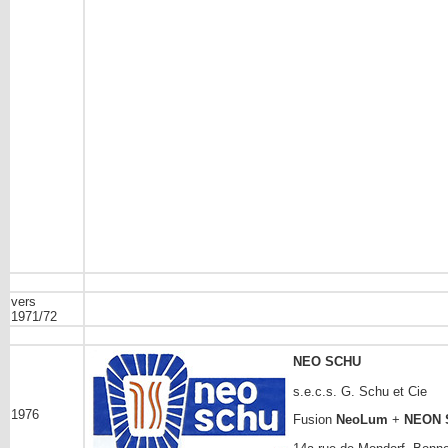
vers
1971/72
NEO SCHU
s.e.c.s. G. Schu et Cie
1976
Fusion
NeoLum
+
NEON 