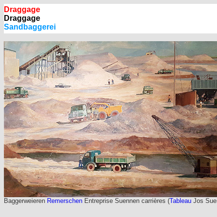
Draggage
Draggage
Sandbaggerei
Baggerweieren
Remerschen
Entreprise Suennen carrières (
Tableau
Jos Sue