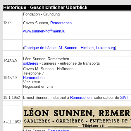
Historique - Geschichtlicher Überblick
Fondation - Gründung
1872
Caves Sunnen,
Remerschen
www.sunnen-hoffmann.lu
(
Fabrique de bâches M. Sunnen - Himbert, Luxemburg
)
Léon Sunnen, Remerschen
1948/49
sablières
- carrières - entreprise de transports
Caves M. Sunnen - Hoffmann
Téléphone 7
1948/49
Remerschen
Viticulteur
Négociant en vins
19.1.1952
Ernest Sunnen, industriel à
Remerschen
, cofondateur de
SIVI -
<=11.1952