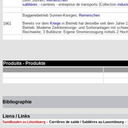
Léon Sunnen,
Remerschen
sablières
- carrières - entreprise de transports (Collection
industr
Baggereibetrieb Sunnen-Kiesgen,
Remerschen
Bereits vor dem
Kriege
in Betrieb hat derselbe seit dem Jahre 
1961
Betrieb. Moderne Zerkleinerungs- und Sortieranlagen mit schw
Reichweite; 3 Bulldozer. Eigene Stromerzeugung mittels 2 Hoch
Produits - Produkte
Bibliographie
Liens / Links
-
-
Sandkaulen zu Lëtzebuerg
Carrières de sable / Sablières au Luxembourg