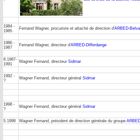
1984 -
Fernand Wagner, procuriste et attaché de direction d'
ARBED-Belva
1985
1986 -
Fernand Wagner, directeur d'
ARBED-Differdange
1987
8.1987-
Wagner Fernand, directeur
Sidmar
1991
1992 -
Wagner Fernand, directeur général
Sidmar
?
1998 -
Wagner Fernand, directeur général
Sidmar
?
5.1998
Wagner Fernand, président de direction générale du groupe
ARBE