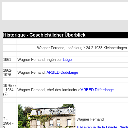
Historique - Geschichtlicher Überblick
Wagner Fernand, ingénieur, * 24.2.1938 Kleinbettingen
1961
Wagner Fernand, ingénieur
Liège
1962-
Wagner Fernand,
ARBED-Dudelange
1976
1976/77
- 1984
Wagner Fernand, chef des laminoirs d'
ARBED-Differdange
(?)
? -
Wagner Fernand
1984 -
109 avenue de la Liberté, Nied
?