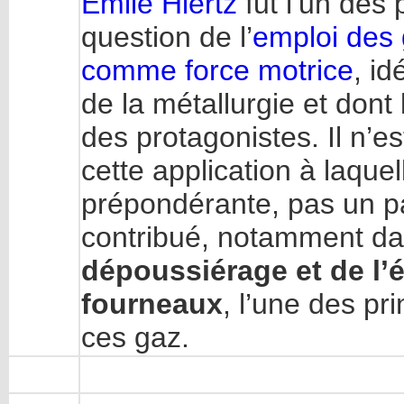
Emile Hiertz
fut l’un des
question de l’
emploi des
comme force motrice
, i
de la métallurgie et dont
des protagonistes. Il n’e
cette application à laque
prépondérante, pas un pas
contribué, notamment dan
dépoussiérage et de l’
fourneaux
, l’une des pr
ces gaz.