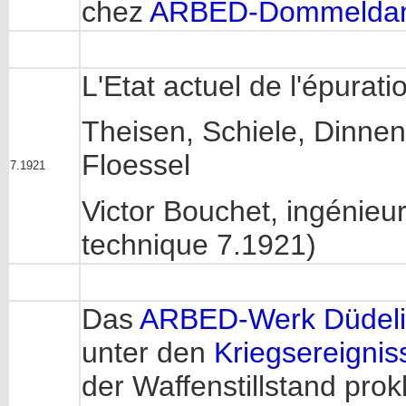
chez
ARBED-Dommelda
L'Etat actuel de l'épura
Theisen, Schiele, Dinne
Floessel
7.1921
Victor Bouchet, ingénieu
technique 7.1921)
Das
ARBED-Werk Düdel
unter den
Kriegsereignis
der Waffenstillstand prok