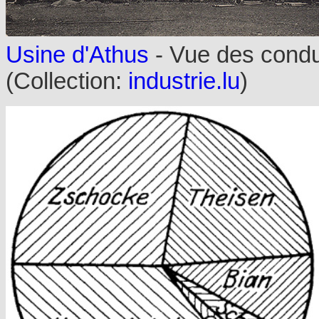
Usine d'Athus
- Vue des condui
(Collection:
industrie.lu
)