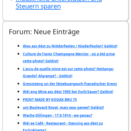
Steuern sparen
Forum: Neue Einträge
Wou ass dëst zu Nidderfeelen / Niederfeulen? Geléist!
Culture de l'osier Champagne Mercier - où a été prise
cette photo? Geléist!
L'accu de quelle mine est sur cette photo? Hettange-
Grande? Algrange? - Geléist!
Grenzsteng un der lëtzebuergesch-franséischer Grenz
Wéi eng Mine ass dëst 1905 bei Esch/Sauer? Geléist!
PRINT MADE BY KODAK BRU 75
um Boulevard Royal, mais wou genee? Geléist!
Wache Dillingen - 17.9.1914 - wo genau?
Wéi ee Café - Restaurant - Dancing ass dëst zu
Esch/Alzette?