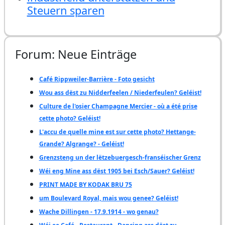
Steuern sparen
Forum: Neue Einträge
Café Rippweiler-Barrière - Foto gesicht
Wou ass dëst zu Nidderfeelen / Niederfeulen? Geléist!
Culture de l'osier Champagne Mercier - où a été prise
cette photo? Geléist!
L'accu de quelle mine est sur cette photo? Hettange-
Grande? Algrange? - Geléist!
Grenzsteng un der lëtzebuergesch-franséischer Grenz
Wéi eng Mine ass dëst 1905 bei Esch/Sauer? Geléist!
PRINT MADE BY KODAK BRU 75
um Boulevard Royal, mais wou genee? Geléist!
Wache Dillingen - 17.9.1914 - wo genau?