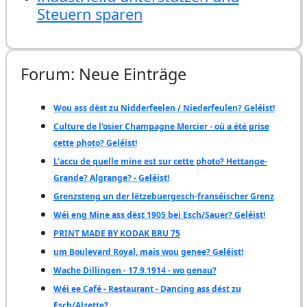
Steuern sparen
Forum: Neue Einträge
Wou ass dëst zu Nidderfeelen / Niederfeulen? Geléist!
Culture de l'osier Champagne Mercier - où a été prise
cette photo? Geléist!
L'accu de quelle mine est sur cette photo? Hettange-
Grande? Algrange? - Geléist!
Grenzsteng un der lëtzebuergesch-franséischer Grenz
Wéi eng Mine ass dëst 1905 bei Esch/Sauer? Geléist!
PRINT MADE BY KODAK BRU 75
um Boulevard Royal, mais wou genee? Geléist!
Wache Dillingen - 17.9.1914 - wo genau?
Wéi ee Café - Restaurant - Dancing ass dëst zu
Esch/Alzette?