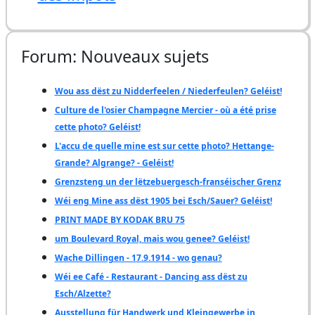
Forum: Nouveaux sujets
Wou ass dëst zu Nidderfeelen / Niederfeulen? Geléist!
Culture de l'osier Champagne Mercier - où a été prise
cette photo? Geléist!
L'accu de quelle mine est sur cette photo? Hettange-
Grande? Algrange? - Geléist!
Grenzsteng un der lëtzebuergesch-franséischer Grenz
Wéi eng Mine ass dëst 1905 bei Esch/Sauer? Geléist!
PRINT MADE BY KODAK BRU 75
um Boulevard Royal, mais wou genee? Geléist!
Wache Dillingen - 17.9.1914 - wo genau?
Wéi ee Café - Restaurant - Dancing ass dëst zu
Esch/Alzette?
Ausstellung für Handwerk und Kleingewerbe in