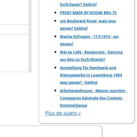
Esch/Sauer? Geléist!
PRINT MADE BY KODAK BRU 75
um Boulevard Royal, mais wou
genee? Geléist!
Wache Dillingen - 17.9.1914 - wo
genau?
Wéi ee Café - Restaurant - Dancing
ass dëst zu Esch/Alzette?
Ausstellung für Handwerk und
Kleingewerbe in Luxemburg-1904
wou genee? - Geléist
Arbeiterwohnung - Maison ouvrière -
Compagnie Générale des Ciments,
Dommeldange
Plus de sujets »