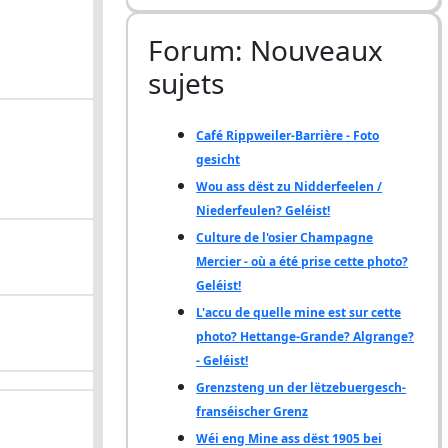
Forum: Nouveaux
sujets
Café Rippweiler-Barrière - Foto
gesicht
Wou ass dëst zu Nidderfeelen /
Niederfeulen? Geléist!
Culture de l'osier Champagne
Mercier - où a été prise cette photo?
Geléist!
L'accu de quelle mine est sur cette
photo? Hettange-Grande? Algrange?
- Geléist!
Grenzsteng un der lëtzebuergesch-
franséischer Grenz
Wéi eng Mine ass dëst 1905 bei