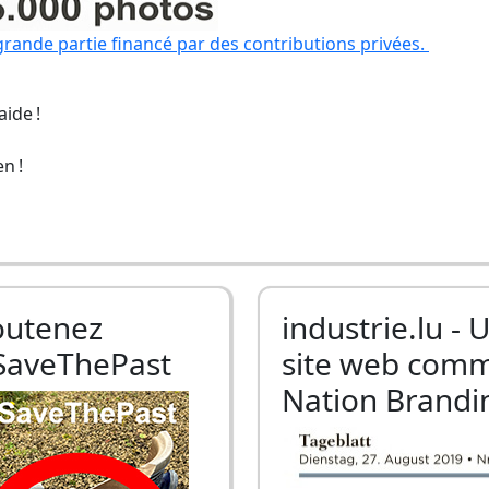
grande partie financé par des contributions privées.
ide !
n !
outenez
industrie.lu - 
SaveThePast
site web com
Nation Brandi