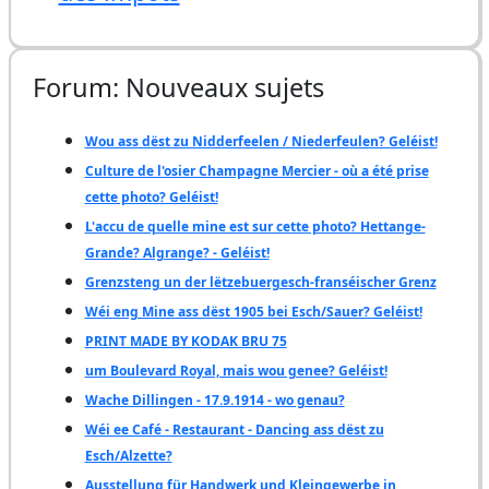
Forum: Nouveaux sujets
Wou ass dëst zu Nidderfeelen / Niederfeulen? Geléist!
Culture de l'osier Champagne Mercier - où a été prise
cette photo? Geléist!
L'accu de quelle mine est sur cette photo? Hettange-
Grande? Algrange? - Geléist!
Grenzsteng un der lëtzebuergesch-franséischer Grenz
Wéi eng Mine ass dëst 1905 bei Esch/Sauer? Geléist!
PRINT MADE BY KODAK BRU 75
um Boulevard Royal, mais wou genee? Geléist!
Wache Dillingen - 17.9.1914 - wo genau?
Wéi ee Café - Restaurant - Dancing ass dëst zu
Esch/Alzette?
Ausstellung für Handwerk und Kleingewerbe in