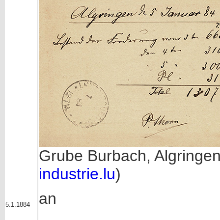
Grube Burbach, Algringe
industrie.lu
)
an
5.1.1884