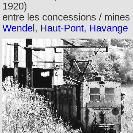
1920)
entre les concessions / mines
Wendel
,
Haut-Pont
,
Havange