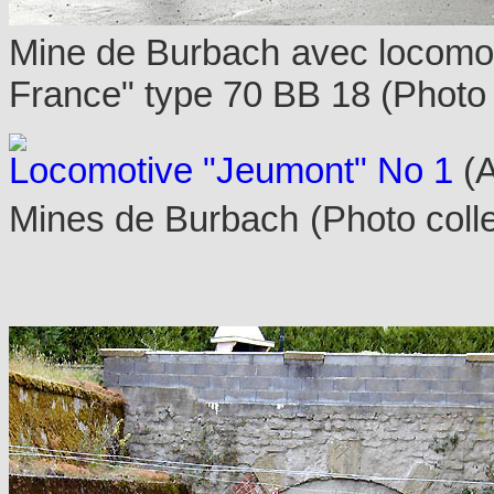
Mine de Burbach
avec locomot
France" type 70 BB 18
(Photo 
Locomotive "Jeumont" No 1
(A
Mines de Burbach
(Photo coll