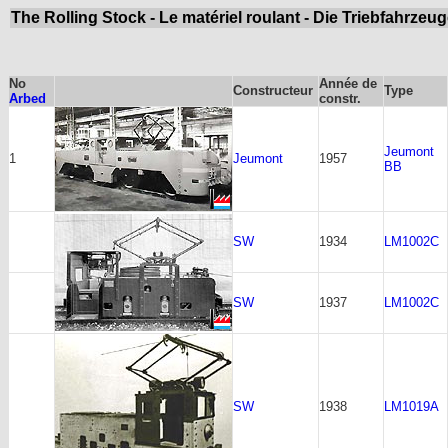
The Rolling Stock - Le matériel roulant - Die Triebfahrzeu
No
Année de
Constructeur
Type
Arbed
constr.
Jeumont
1
Jeumont
1957
BB
SW
1934
LM1002C
SW
1937
LM1002C
SW
1938
LM1019A