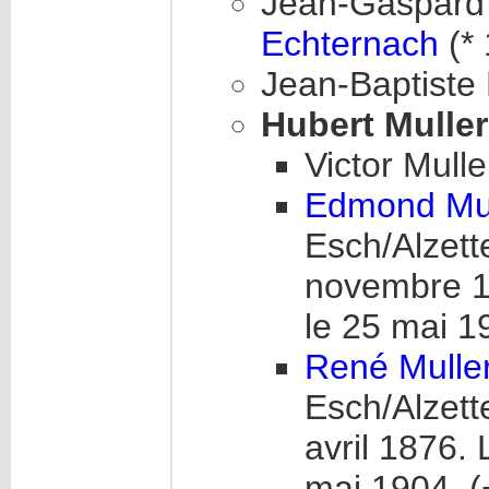
Jean-Gaspar
Echternach
(*
Jean-Baptiste 
Hubert Muller
Victor Mull
Edmond Mul
Esch/Alzett
novembre 
le 25 mai 1
René Mulle
Esch/Alzett
avril 1876.
mai 1904. (