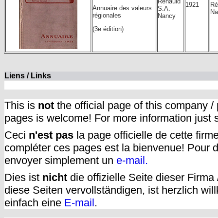
Renauld
1921
Ré
Annuaire des valeurs
S.A.
Na
régionales
Nancy
(3e édition)
Liens / Links
This is
not
the official page of this company /
pages is welcome! For more information just
Ceci
n'est pas
la page officielle de cette fir
compléter ces pages est la bienvenue! Pour d
envoyer simplement un
e-mail.
Dies ist
nicht
die offizielle Seite dieser Firm
diese Seiten vervollständigen, ist herzlich w
einfach eine
E-mail
.