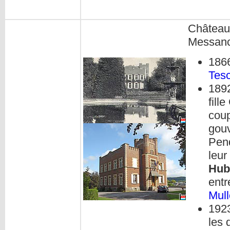
Château 
Messan
1866
Tes
1892
fill
coup
gouv
Pend
leur
Hub
entr
Mull
192
les 