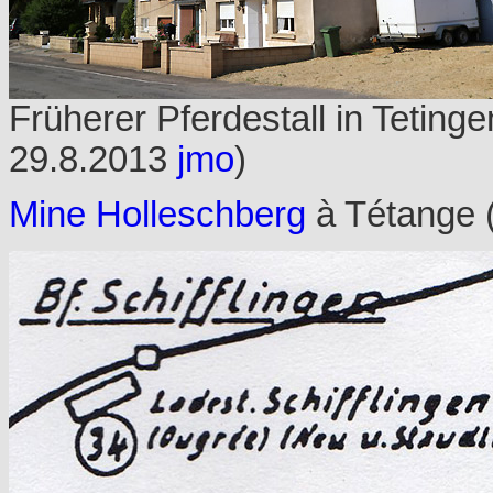
F
rüherer Pferdestall in Tetinge
29.8.2013
jmo
)
Mine Holleschberg
à Tétange 