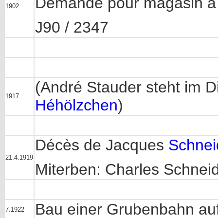
Demande pour magasin à
1902
J90 / 2347
(André Stauder steht im D
1917
Héhölzchen
)
Décès de Jacques
Schneid
21.4.1919
Miterben: Charles Schneid
Bau einer Grubenbahn au
7.1922