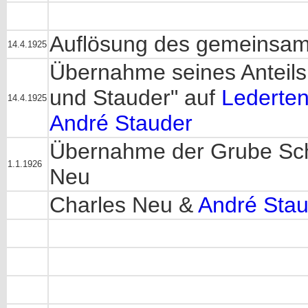
Auflösung des gemeinsame
14.4.1925
Übernahme seines Anteils
und Stauder" auf
Lederte
14.4.1925
André Stauder
Übernahme der Grube Sc
1.1.1926
Neu
Charles Neu &
André Stau