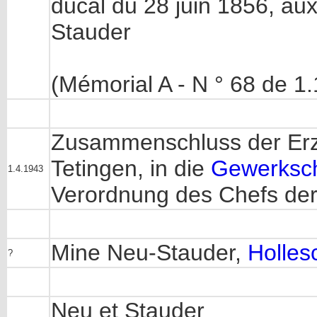
ducal du 28 juin 1856, au
Stauder
(Mémorial A - N ° 68 de 1
Zusammenschluss der Erz
Tetingen, in die
Gewerksch
1.4.1943
Verordnung des Chefs der 
Mine Neu-Stauder,
Holles
?
Neu et Stauder