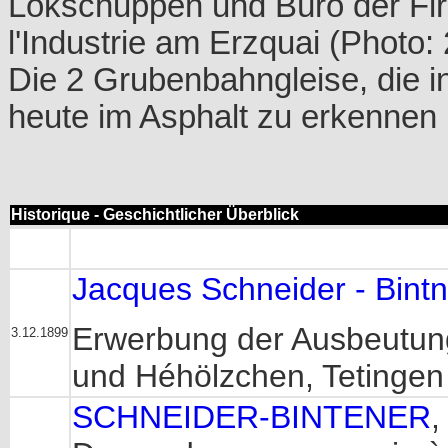
Lokschuppen und Büro der Fir
l'Industrie am Erzquai (Photo
Die 2 Grubenbahngleise, die i
heute im Asphalt zu erkennen
Historique - Geschichtlicher Überblick
Jacques Schneider - Bint
Erwerbung der Ausbeutun
3.12.1899
und Héhölzchen, Tetinge
SCHNEIDER-BINTENER
,