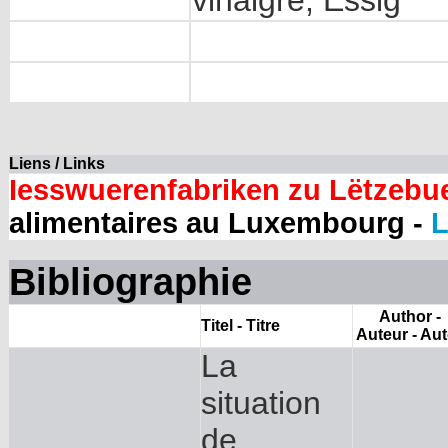
vinaigre, Essig
Liens / Links
Iesswuerenfabriken zu Lëtzebu
alimentaires au Luxembourg -
L
Bibliographie
Author -
Titel - Titre
Auteur - Aut
La
situation
de