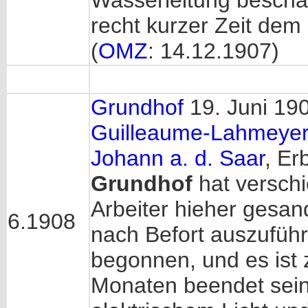
Wasserleitung beschäft
recht kurzer Zeit de
(
OMZ
: 14.12.1907)
Grundhof
19. Juni 19
Guilleaume-Lahmeyerw
Johann a. d. Saar
, Er
Grundhof
hat versch
Arbeiter hieher gesan
6.1908
nach Befort auszuführ
begonnen, und es ist z
Monaten beendet sein 