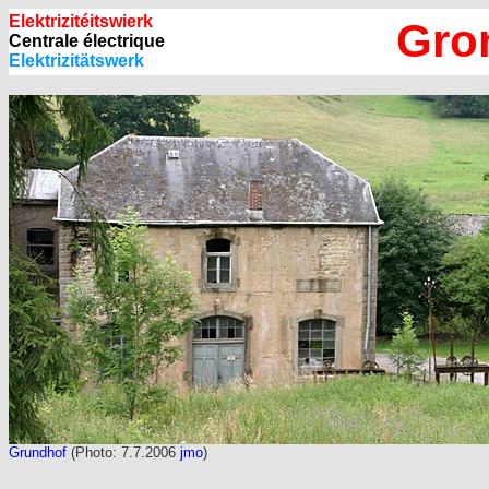
Elektrizitéitswierk
Gro
Centrale électrique
Elektrizitätswerk
Grundhof
(Photo: 7.7.2006
jmo
)