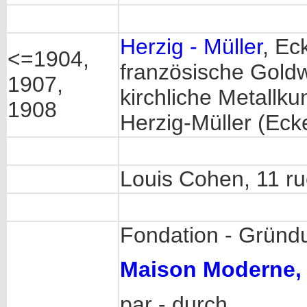
Herzig - Müller
, Ec
<=1904,
französische Gold
1907,
kirchliche Metallk
1908
Herzig-Müller (Eck
Louis Cohen, 11 r
Fondation - Gründ
Maison Moderne,
par - durch