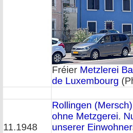
Fréier
Metzlerei Ba
de Luxembourg
(P
Rollingen (Mersch)
ohne Metzgerei. N
11.1948
unserer Einwohners