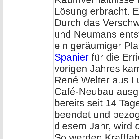
Lösung erbracht. E
Durch das Verschw
und Neumans ents
ein geräumiger Pla
Spanier
für die Er
vorigen Jahres kam
René Welter aus L
Café-Neubau ausge
bereits seit 14 T
beendet und bezoge
diesem Jahr, wird 
So werden Kraftfah