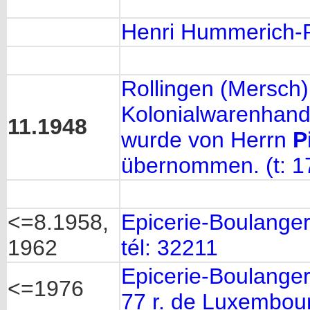
Henri Hummerich-P
Rollingen (Mersch)
Kolonialwarenhand
11.1948
wurde von Herrn
P
übernommen. (t: 1
<=8.1958,
Epicerie-Boulangeri
1962
tél: 32211
Epicerie-Boulangeri
<=1976
77 r. de Luxembour