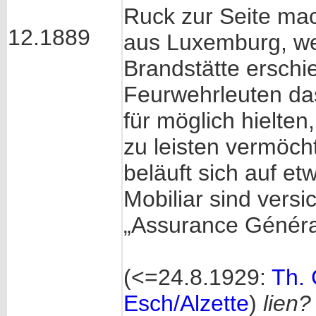
Ruck zur Seite ma
12.1889
aus Luxemburg, we
Brandstätte ersch
Feurwehrleuten da
für möglich hielte
zu leisten vermöch
beläuft sich auf e
Mobiliar sind versi
„Assurance Général
(<=24.8.1929:
Th. 
Esch/Alzette
)
lien?