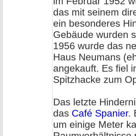
im Februar 1952 w
das mit seinem dir
ein besonderes Hi
Gebäude wurden so
1956 wurde das ne
Haus Neumans (eh
angekauft. Es fiel 
Spitzhacke zum Op
Das letzte Hinderni
das
Café Spanier
.
um einige Meter k
Raumverhältnisse n