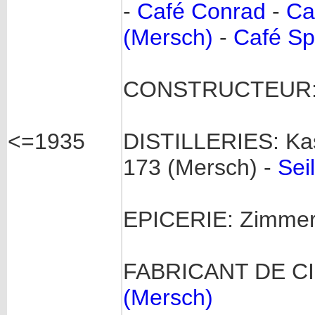
-
Café Conrad
-
Ca
(Mersch)
-
Café Sp
CONSTRUCTEUR
<=1935
DISTILLERIES: Kass
173 (Mersch) -
Sei
EPICERIE: Zimmer-P
FABRICANT DE C
(Mersch)