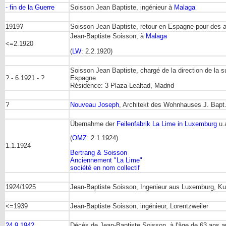
- fin de la Guerre
Soisson Jean Baptiste, ingénieur à
Malaga
1919?
Soisson Jean Baptiste, retour en Espagne pour des a
Jean-Baptiste Soisson, à
Malaga
<=2.1920
(
LW
: 2.2.1920)
Soisson Jean Baptiste, chargé de la direction de la 
? - 6.1921 - ?
Espagne
Résidence: 3 Plaza Lealtad, Madrid
?
Nouveau Joseph
, Architekt des Wohnhauses J. Bapt
Übernahme der
Feilenfabrik La Lime in Luxemburg
u.
(
OMZ
: 2.1.1924)
1.1.1924
Bertrang & Soisson
Anciennement "La Lime"
société en nom collectif
1924/1925
Jean-Baptiste Soisson, Ingenieur aus Luxemburg, K
<=1939
Jean-Baptiste Soisson, ingénieur, Lorentzweiler
24.9.1942
Décès de Jean-Baptiste Soisson, à l'âge de 63 ans 