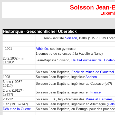
Soisson Jean-B
Luxem
Historique - Geschichtlicher Überblick
Jean-Baptiste
Soisson
, Batty (* 15.7.1879 Loren
- 1901
Athénée
, section gymnase
1 semestre de sciences à la Faculté à Nancy
20.2.1902 - fin
Jean-Baptiste Soisson,
Hauts-Fourneaux de Dudelan
11.1904
Soisson Jean Baptiste,
Ecole de mines de Clausthal
1908
Soisson Jean Baptiste, ingénieur
Aachen
3 ans (1908? -
Soisson Jean Baptiste, ingénieur au Caucase (où?)
1911?)
2 ans (1911? -
Soisson Jean Baptiste, ingénieur en
France
1913?)
2.1912
Soisson J. B., Ing.-Directeur des
Mines et Carrières,
1 an (1913?/14?)
Soisson Jean Baptiste, ingénieur en Allemagne (
Gels
Début de la Guerre
Soisson Jean Baptiste, au Portugal pour des prospec