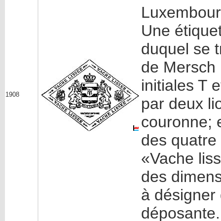
Luxembour
Une étique
duquel se t
de Mersch ;
initiales T
1908
par deux li
couronne; e
des quatre 
«Vache lis
des dimensi
à désigner 
déposante.