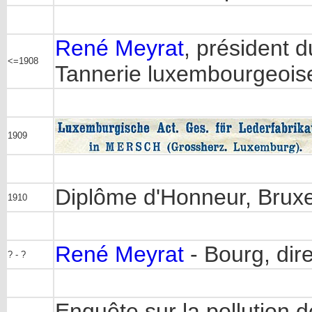
René Meyrat
, président d
<=1908
Tannerie luxembourgeois
1909
Diplôme d'Honneur, Bruxe
1910
René Meyrat
- Bourg, dir
? - ?
Enquête sur la pollution de