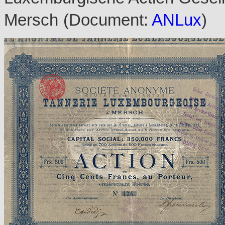
Mersch
(Document:
ANLux
)