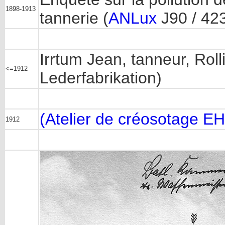
1898-1913
tannerie (
ANLux
J90 / 42
Irrtum Jean, tanneur, Rol
<=1912
Lederfabrikation)
(Atelier de créosotage E
1912