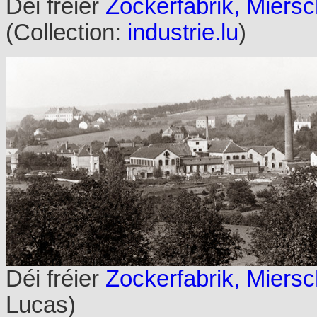
Déi fréier
Zockerfabrik, Miers
(Collection:
industrie.lu
)
Déi fréier
Zockerfabrik, Miers
Lucas)