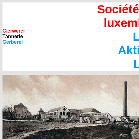
Sociét
luxem
Gierwerei
Tannerie
Gerberei
Akt