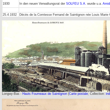
1930
In den neuen Verwaltungsrat der
SOLFEU S.A.
wurde u.a.
Amid
25.4.1932
Décès de la Comtesse Fernand de Saintignon née Louis Marie 
Longwy-Bas -
Hauts Fourneaux de Saintignon
(
Carte postale
; Collection:
ind