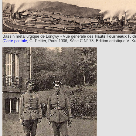
Bassin métallurgique de Longwy - Vue générale des
Hauts Fourneaux F. d
(
Carte postale
; G. Peltier, Paris 1906, Série C N° 73; Edition artistique V. 