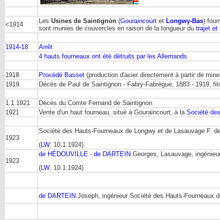
Les
Usines de Saintignon
(
Gouraincourt
et
Longwy-Bas
) four
<1914
sont munies de couvercles en raison de la longueur du
trajet e
1914-18
Arrêt
4 hauts fourneaux ont été détruits par les Allemands
1918
Procédé Basset
(production d'acier directement à partir de miner
1919
Décès de Paul de Saintignon - Fabry-Fabrègue, 1883 - 1919, fil
1.1.1921
Décès du Comte Fernand de Saintignon
1921
Vente d'un haut fourneau, situé à Gouraincourt, à la
Société des
Société des Hauts-Fourneaux de Longwy et de Lasauvage F. de
1923
(
LW
: 10.1.1924)
de HÉDOUVILLE
-
de DARTEIN
Georges, Lasauvage, ingénieur
1923
(
LW
: 10.1.1924)
de DARTEIN
Joseph, ingénieur Société des Hauts-Fourneaux 