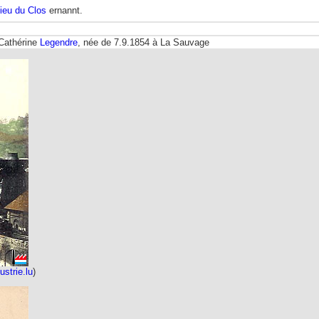
ieu du Clos
ernannt.
Cathérine
Legendre
, née de 7.9.1854 à La Sauvage
ustrie.lu
)