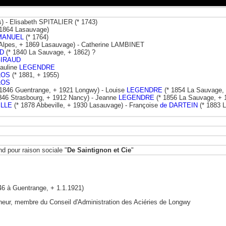
s) - Elisabeth SPITALIER (* 1743)
 1864 Lasauvage)
MANUEL
(* 1764)
-Alpes, + 1869 Lasauvage) - Catherine LAMBINET
D
(* 1840 La Sauvage, + 1862) ?
IRAUD
auline
LEGENDRE
LOS
(* 1881, + 1955)
LOS
1846 Guentrange, + 1921 Longwy) - Louise
LEGENDRE
(* 1854 La Sauvage,
846 Strasbourg, + 1912 Nancy) - Jeanne
LEGENDRE
(* 1856 La Sauvage, + 
ILLE
(* 1878 Abbeville, + 1930 Lasauvage) - Françoise
de DARTEIN
(* 1883 L
d pour raison sociale "
De Saintignon et Cie
"
46 à Guentrange, + 1.1.1921)
onneur, membre du Conseil d'Administration des Aciéries de Longwy