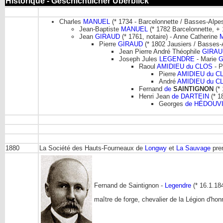
Historique - Geschichtlicher Überblick
Charles
MANUEL
(* 1734 - Barcelonnette / Basses-Alpe
Jean-Baptiste
MANUEL
(* 1782 Barcelonnette, +
Jean
GIRAUD
(* 1761, notaire) - Anne Catherine
Pierre
GIRAUD
(* 1802 Jausiers / Basses
Jean Pierre André Théophile
GIRAU
Joseph Jules
LEGENDRE
- Marie
G
Raoul
AMIDIEU du CLOS
- P
Pierre
AMIDIEU du C
André
AMIDIEU du C
Fernand
de
SAINTIGNON
(* 
Henri Jean
de DARTEIN
(* 1
Georges
de HÉDOUV
1880
La Société des Hauts-Fourneaux de
Longwy
et
La Sauvage
pren
Fernand de Saintignon -
Legendre
(* 16.1.18
maître de forge, chevalier de la Légion d'h