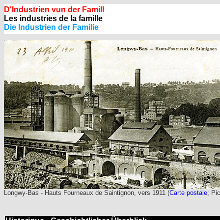
D'Industrien vun der Famill
Les industries de la famille
Die Industrien der Familie
Longwy-Bas - Hauts Fourneaux de Saintignon, vers 1911
(
Carte postale
; Pi