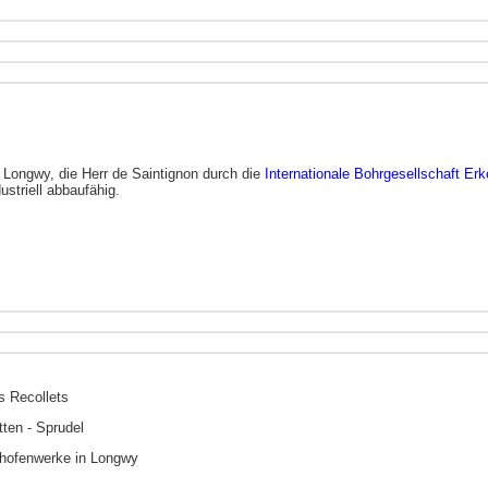
Longwy, die Herr de Saintignon durch die
Internationale Bohrgesellschaft Erk
ustriell abbaufähig.
s Recollets
tten - Sprudel
chofenwerke in Longwy