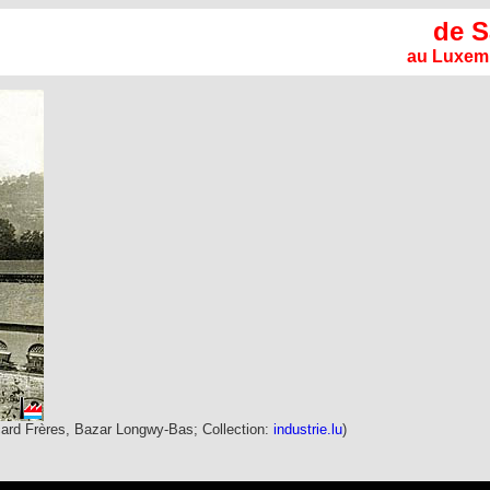
de S
au Luxemb
card Frères, Bazar Longwy-Bas; Collection:
industrie.lu
)