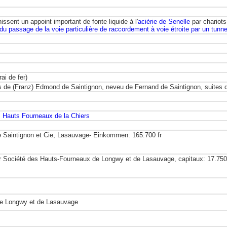
nissent un appoint important de fonte liquide à l'
aciérie de Senelle
par chariots
t du passage de la voie particulière de raccordement à voie étroite par un tunn
ai de fer)
s de (Franz) Edmond de Saintignon, neveu de Fernand de Saintignon, suites d
 Hauts Fourneaux de la Chiers
 Saintignon et Cie, Lasauvage- Einkommen: 165.700 fr
 Société des Hauts-Fourneaux de Longwy et de Lasauvage, capitaux: 17.750 
de Longwy et de Lasauvage