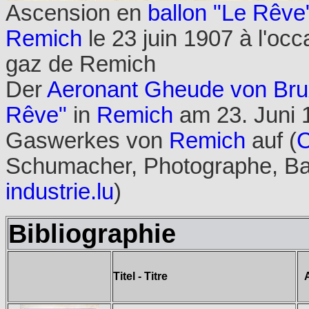
Ascension en
ballon "Le Rêve
Remich
le 23 juin 1907 à l'occ
gaz de Remich
Der
Aeronant Gheude von Bruxe
Rêve"
in
Remich
am 23. Juni 
Gaswerkes von
Remich
auf (
C
Schumacher, Photographe, Bad
industrie.lu
)
Bibliographie
Titel - Titre
A