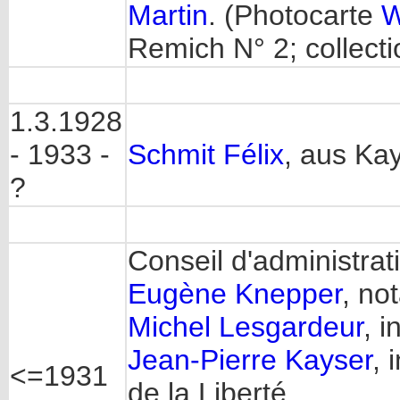
Martin
. (Photocarte
W
Remich N° 2; collect
1.3.1928
- 1933 -
Schmit Félix
, aus Ka
?
Conseil d'administrat
Eugène Knepper
, no
Michel Lesgardeur
, 
Jean-Pierre Kayser
, 
<=1931
de la Liberté