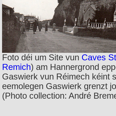
Foto déi um Site vun
Caves St
Remich
) am Hannergrond epp
Gaswierk vun Réimech kéint 
eemolegen Gaswierk grenzt jo 
(Photo collection: André Brem