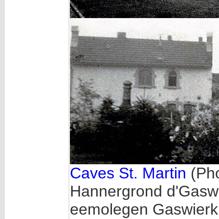
Caves St. Martin
(Pho
Hannergrond d'Gasw
eemolegen Gaswierk g