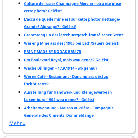
Culture de l'osier Champagne Mercier - où a été prise
cette photo? Geléist!
L'accu de quelle mine est sur cette photo? Hettange-
Grande? Algrange? - Geléist!
Grenzsteng un der lëtzebuergesch-franséischer Grenz
Wéi eng Mine ass dëst 1905 bei Esch/Sauer? Geléist!
PRINT MADE BY KODAK BRU 75
um Boulevard Royal, mais wou genee? Geléist!
Wache Dillingen - 17.9.1914 - wo genau?
Wéi ee Café - Restaurant - Dancing ass dëst zu
Esch/Alzette?
Ausstellung für Handwerk und Kleingewerbe in
Luxemburg-1904 wou genee? - Geléist
Arbeiterwohnung - Maison ouvrière - Compagnie
Générale des Ciments, Dommeldange
Mehr »