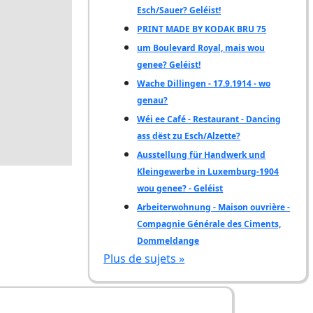
Esch/Sauer? Geléist!
PRINT MADE BY KODAK BRU 75
um Boulevard Royal, mais wou
genee? Geléist!
Wache Dillingen - 17.9.1914 - wo
genau?
Wéi ee Café - Restaurant - Dancing
ass dëst zu Esch/Alzette?
Ausstellung für Handwerk und
Kleingewerbe in Luxemburg-1904
wou genee? - Geléist
Arbeiterwohnung - Maison ouvrière -
Compagnie Générale des Ciments,
Dommeldange
Plus de sujets »