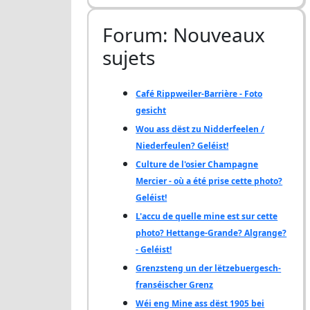
Forum: Nouveaux
sujets
Café Rippweiler-Barrière - Foto
gesicht
Wou ass dëst zu Nidderfeelen /
Niederfeulen? Geléist!
Culture de l'osier Champagne
Mercier - où a été prise cette photo?
Geléist!
L'accu de quelle mine est sur cette
photo? Hettange-Grande? Algrange?
- Geléist!
Grenzsteng un der lëtzebuergesch-
franséischer Grenz
Wéi eng Mine ass dëst 1905 bei