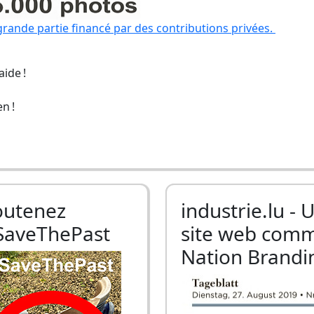
grande partie financé par des contributions privées.
ide !
n !
outenez
industrie.lu - 
SaveThePast
site web com
Nation Brandi