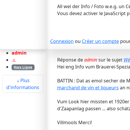
All wei der Info / Foto w.e.g. un
C
Vous devez activer le JavaScript po
Connexion
ou
Créer un compte
pour 
admin
Réponse de
admin
sur le sujet
Wéi
Hei eng Info vum Brauerei-Spezial
Hors Ligne
Plus
BATTIN : Dat as emol secher de 
d'informations
marchand de vin et liqueurs
an ni
Vum Look hier missten et 1920er J
d'Zaapanlag passen ... also schä
Villmools Merci!