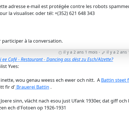
ette adresse e-mail est protégée contre les robots spamme
ur la visualiser.
oder tél: +(352) 621 648 343
participer à la conversation.
il y a 2 ans 1 mois
-
il y a 2 ans
 ee Café - Restaurant - Dancing ass dëst zu Esch/Alzette?
ist Yves:
Minette, wou genau weess ech ewer och nitt. A
Battin steet f
tt fir d'
Brauerei Battin
.
oere sinn, vlächt nach esou just Ufank 1930er, dat giff och 
tzen ech d'Fotoen op 1926-1931