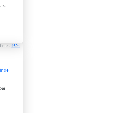
urs.
 1 mois
#894
ir de
bei