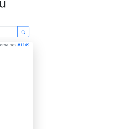
zu
 semaines
#1149