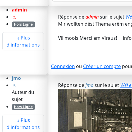
admin
Réponse de
admin
sur le sujet
Wéi
Mir wollten dëst Thema erëm eng 
Hors Ligne
Plus
Villmools Merci am Viraus! info
d'informations
Connexion
ou
Créer un compte
pour 
jmo
Réponse de
jmo
sur le sujet
Wéi e
Auteur du
sujet
Hors Ligne
Plus
d'informations