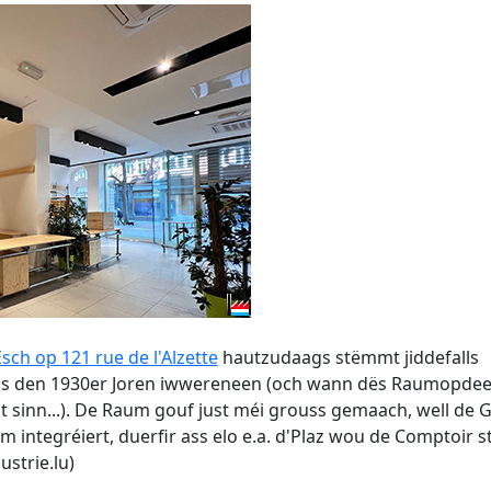
Esch op 121 rue de l'Alzette
hautzudaags stëmmt jiddefalls
us den 1930er Joren iwwereneen (och wann dës Raumopde
t sinn...). De Raum gouf just méi grouss gemaach, well de 
m integréiert, duerfir ass elo e.a. d'Plaz wou de Comptoir 
ustrie.lu)