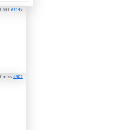
maines
#1148
11 mois
#907