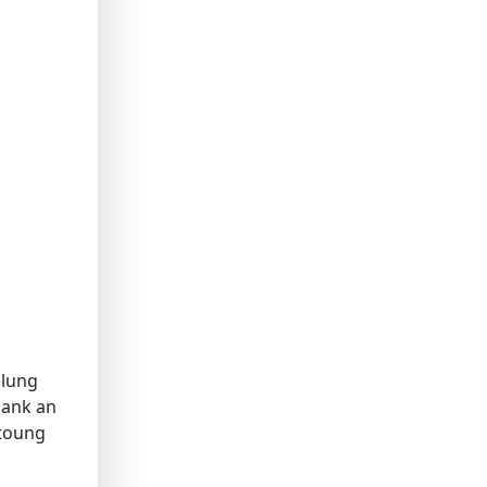
elung
Gank an
stoung