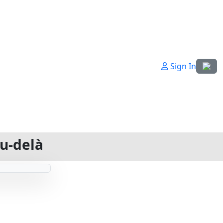
Sélecti
Sign In
au-delà