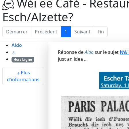
Wéi ee Café - Restaur
Esch/Alzette?
Démarrer
Précédent
1
Suivant
Fin
Aldo
Réponse de
Aldo
sur le sujet
Wéi 
just an idea ...
Hors Ligne
Plus
d'informations