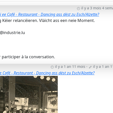
il y a 3 mois 4 se
 ee Café - Restaurant - Dancing ass dëst zu Esch/Alzette?
Kéier relancéieren. Vläicht ass een neie Moment.
@industrie.lu
participer à la conversation.
il y a 1 an 11 mois
-
il y a 1 an 
e Café - Restaurant - Dancing ass dëst zu Esch/Alzette?