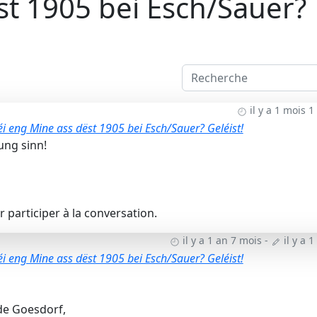
t 1905 bei Esch/Sauer?
il y a 1 mois 
i eng Mine ass dëst 1905 bei Esch/Sauer? Geléist!
ung sinn!
 participer à la conversation.
il y a 1 an 7 mois
-
il y a 
i eng Mine ass dëst 1905 bei Esch/Sauer? Geléist!
 de Goesdorf,