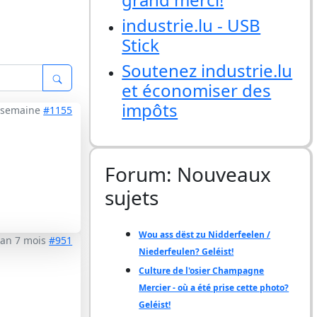
industrie.lu - USB
Stick
Soutenez industrie.lu
et économiser des
impôts
1 semaine
#1155
Forum: Nouveaux
sujets
Wou ass dëst zu Nidderfeelen /
1 an 7 mois
#951
Niederfeulen? Geléist!
Culture de l'osier Champagne
Mercier - où a été prise cette photo?
Geléist!