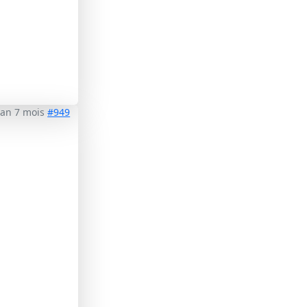
1 an 7 mois
#949