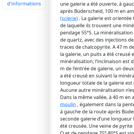
d'informations
une galerie a été ouverte, à gauc
après Büderscheid, 100 m en a
(scierie)
. La galerie est orientée O
de laquelle ils trouvent une miné
pendage 55°S. La minéralisation 
de quartz, avec des injections de
traces de chalcopyrite. A 47 m de
la galerie, un puits a été creusé 
minéralisation; l’inclinaison est 
m de l’entrée de galerie, un deu
a été creusé en suivant la minéra
longueur totale de la galerie est
Aucune autre minéralisation n’es
Dans la même vallée, à 40 m en
moulin
, également dans la pente 
à gauche de la route après Büde
seconde galerie d’une longueur 
été creusée. Une veine de pyrite 
O et de pendage 75°-80°S est si