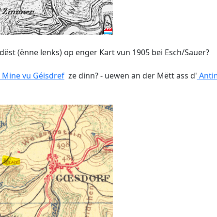
dëst (ënne lenks) op enger Kart vun 1905 bei Esch/Sauer?
 Mine vu Géisdref
ze dinn? - uewen an der Mëtt ass d'
Anti