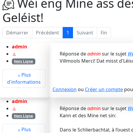
Wéi eng Mine ass dës
Geléist!
Démarrer
Précédent
1
Suivant
Fin
admin
Réponse de
admin
sur le sujet
Wé
Villmools Merci! Dat misst d'Léis
Hors Ligne
Plus
d'informations
Connexion
ou
Créer un compte
pour
admin
Réponse de
admin
sur le sujet
Wé
Kann et des Mine net sin:
Hors Ligne
Plus
Dans le Schlierbachtal, à l’ouest