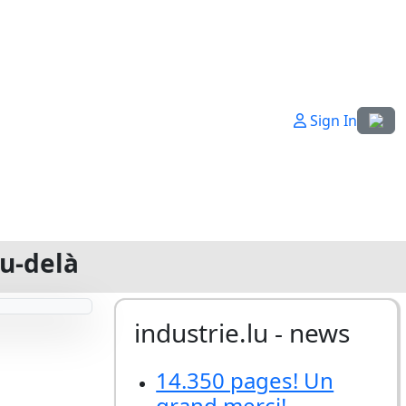
Sélecti
Sign In
au-delà
industrie.lu - news
14.350 pages! Un
grand merci!