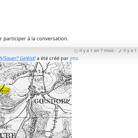
 participer à la conversation.
il y a 1 an 7 mois
-
il y a 
h/Sauer? Geléist!
a été créé par
jmo