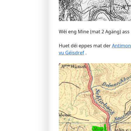
Wéi eng Mine (mat 2 Agäng) ass 
Huet déi eppes mat der
Antimon
vu Géisdref
.