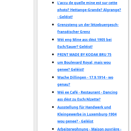
L'accu de quelle mine est sur cette
photo? Hettange-Grande? Algrange?
- Geléist!
Grenzsteng un der lëtzebuergesch-
franséischer Grenz
Wéi eng Mine ass dëst 1905 bei
Esch/Sauer? Geléist!
PRINT MADE BY KODAK BRU 75
um Boulevard Royal, mais wou
genee? Geléist!
Wache Dillingen - 17.9.1914 - wo
genau?
Wéi ee Café - Restaurant - Dancing
ass dëst zu Esch/Alzette?
Ausstellung für Handwerk und
Kleingewerbe in Luxemburg-1904
wou genee? - Geléist
Arbeiterwohnung - Maison ouvrière -