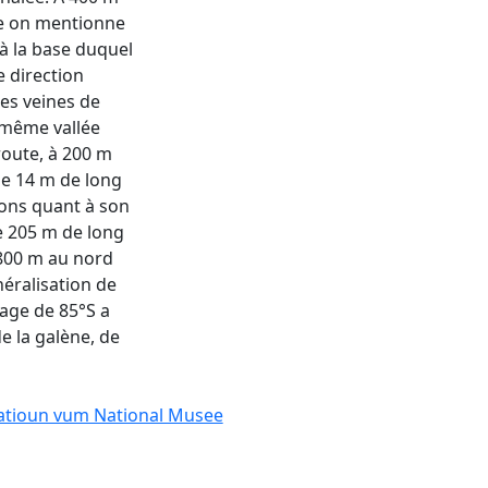
ie on mentionne
à la base duquel
e direction
es veines de
a même vallée
route, à 200 m
de 14 m de long
ions quant à son
e 205 m de long
 800 m au nord
éralisation de
age de 85°S a
de la galène, de
catioun vum National Musee