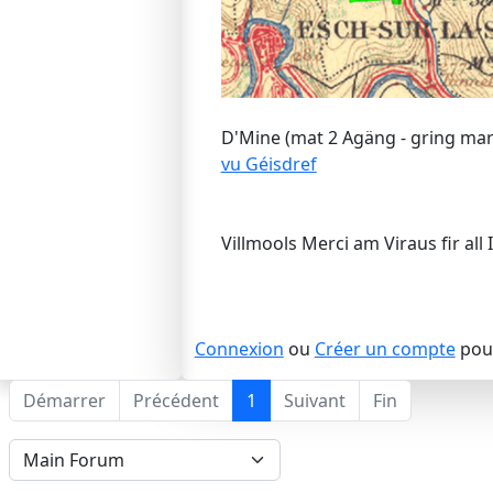
D'Mine (mat 2 Agäng - gring mark
vu Géisdref
Villmools Merci am Viraus fir all 
Connexion
ou
Créer un compte
pour
Démarrer
Précédent
1
Suivant
Fin