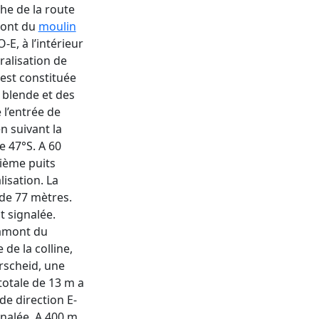
he de la route
mont du
moulin
-E, à l’intérieur
ralisation de
est constituée
 blende et des
 l’entrée de
en suivant la
de 47°S. A 60
xième puits
lisation. La
 de 77 mètres.
t signalée.
 amont du
de la colline,
rscheid, une
totale de 13 m a
de direction E-
gnalée. A 400 m