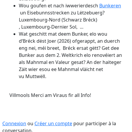
Wou goufen et nach iwwerierdesch
Bunkeren
un Eisebunnsstrecken zu Lëtzebuerg?
Luxembourg-Nord (Schwarz Bréck)
, Luxembourg-Dernier Sol, ...
Wat geschitt mat deem Bunker, elo wou
d‘Bréck dëst Joer (2026) ofgerappt, an duerch
eng nei, méi breet, Bréck ersat gëtt? Get dee
Bunker aus dem 2. Weltkrich elo renovéiert an
als Mahnmal en Valeur gesat? An der haiteger
Zäit wier esou ee Mahnmal vläicht net
vu Muttwëll.
Villmools Merci am Viraus fir all Info!
Connexion
ou
Créer un compte
pour participer à la
conversation.