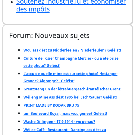
Soutenez industrie.lu et économiser
des impôts
Forum: Nouveaux sujets
Wou ass dëst zu Nidderfeelen / Niederfeulen? Geléist!
Culture de l'osier Champagne Mercier - où a été prise
cette photo? Geléist!
L'accu de quelle mine est sur cette photo? Hettange-
Grande? Algrange? - Geléist!
Grenzsteng un der lëtzebuergesch-franséischer Grenz
Wéi eng Mine ass dëst 1905 bei Esch/Sauer? Geléist!
PRINT MADE BY KODAK BRU 75
um Boulevard Royal, mais wou genee? Geléist!
Wache Dillingen - 17.9.1914 - wo genau?
Wéi ee Café - Restaurant - Dancing ass dëst zu