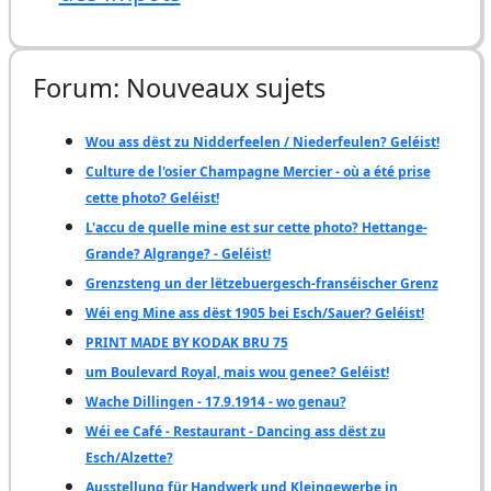
Forum: Nouveaux sujets
Wou ass dëst zu Nidderfeelen / Niederfeulen? Geléist!
Culture de l'osier Champagne Mercier - où a été prise
cette photo? Geléist!
L'accu de quelle mine est sur cette photo? Hettange-
Grande? Algrange? - Geléist!
Grenzsteng un der lëtzebuergesch-franséischer Grenz
Wéi eng Mine ass dëst 1905 bei Esch/Sauer? Geléist!
PRINT MADE BY KODAK BRU 75
um Boulevard Royal, mais wou genee? Geléist!
Wache Dillingen - 17.9.1914 - wo genau?
Wéi ee Café - Restaurant - Dancing ass dëst zu
Esch/Alzette?
Ausstellung für Handwerk und Kleingewerbe in