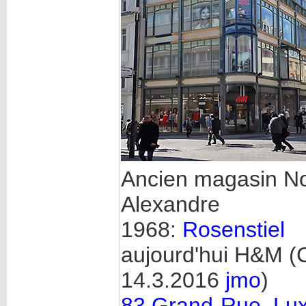
Ancien magasin N
Alexandre
1968:
Rosenstiel
aujourd'hui H&M (C
14.3.2016
jmo
)
83 Grand-Rue, Lu