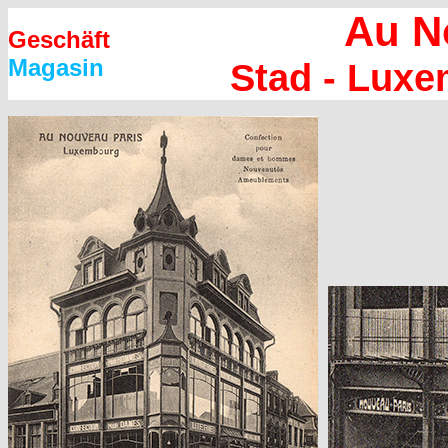
Au N
Geschäft
Magasin
Stad - Lux